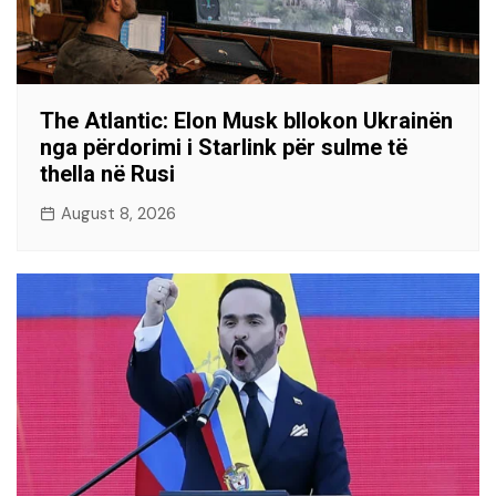
The Atlantic: Elon Musk bllokon Ukrainën
nga përdorimi i Starlink për sulme të
thella në Rusi
August 8, 2026