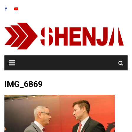
Skip
to
content
IMG_6869