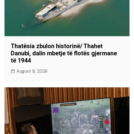
Thatësia zbulon historinë/ Thahet
Danubi, dalin mbetje të flotës gjermane
të 1944
August 8, 2026