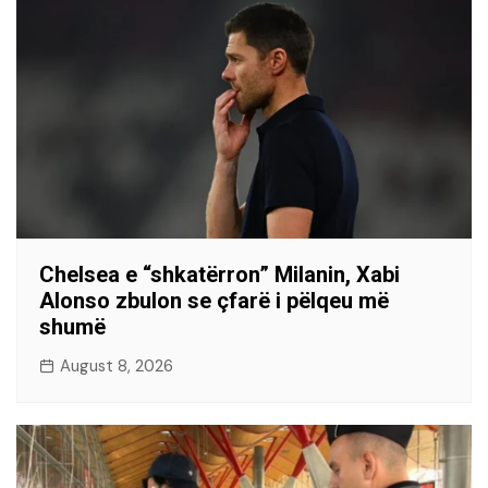
Chelsea e “shkatërron” Milanin, Xabi
Alonso zbulon se çfarë i pëlqeu më
shumë
August 8, 2026