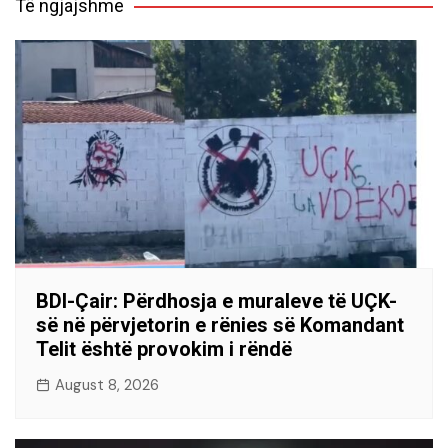
Të ngjajshme
BDI-Çair: Përdhosja e muraleve të UÇK-
së në përvjetorin e rënies së Komandant
Telit është provokim i rëndë
August 8, 2026