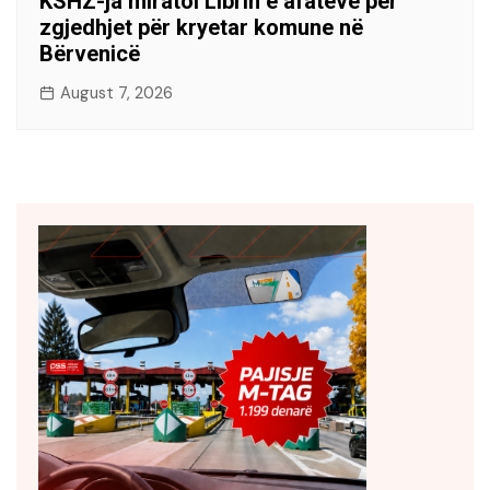
KSHZ-ja miratoi Librin e afateve për
zgjedhjet për kryetar komune në
Bërvenicë
August 7, 2026