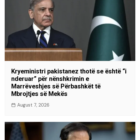
Kryeministri pakistanez thotë se është “i
nderuar” për nënshkrimin e
Marrëveshjes së Përbashkët të
Mbrojtjes së Mekës
August 7, 2026