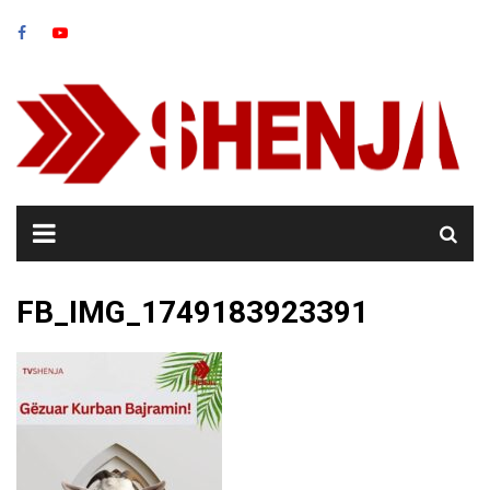
Skip
to
content
FB_IMG_1749183923391