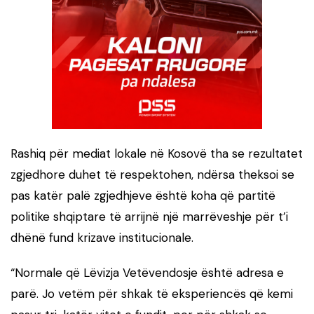
Rashiq për mediat lokale në Kosovë tha se rezultatet
zgjedhore duhet të respektohen, ndërsa theksoi se
pas katër palë zgjedhjeve është koha që partitë
politike shqiptare të arrijnë një marrëveshje për t’i
dhënë fund krizave institucionale.
“Normale që Lëvizja Vetëvendosje është adresa e
parë. Jo vetëm për shkak të eksperiencës që kemi