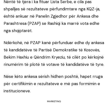
Nëntë të tjera i ka fituar Lista Serbe, e cila pas
shpalljes së rezultateve përfundimtare nga KQZ-ja,
është ankuar në Panelin Zgjedhor për Ankesa dhe
Parashtresa (PZAP) se Rashiqi ka marrë vota edhe
nga shqiptarët.
Ndërkohë, në PZAP kanë përfunduar edhe dy ankesa
të kandidatëve të Partisë Demokratike të Kosovës,
Bekim Haxhiu e Qëndrim Kryeziu, të cilët po kërkojnë
rinumërim të plotë të votave të kandidatëve të tyre.
Nëse këto ankesa sërish hidhen poshtë, hapet rruga
për certifikimin e rezultateve e më pas formimin e
institucioneve.
MARKETING