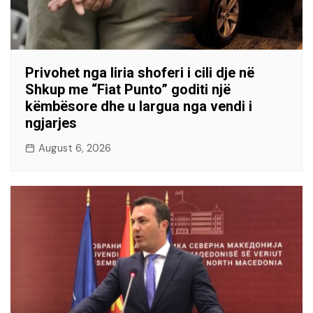
Privohet nga liria shoferi i cili dje në
Shkup me “Fiat Punto” goditi një
këmbësore dhe u largua nga vendi i
ngjarjes
August 6, 2026