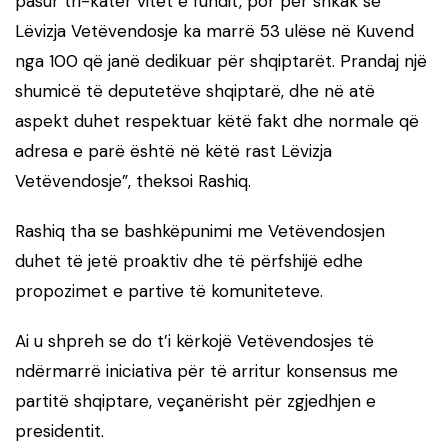
pasur tri-katër vitet e fundit, por për shkak se
Lëvizja Vetëvendosje ka marrë 53 ulëse në Kuvend
nga 100 që janë dedikuar për shqiptarët. Prandaj një
shumicë të deputetëve shqiptarë, dhe në atë
aspekt duhet respektuar këtë fakt dhe normale që
adresa e parë është në këtë rast Lëvizja
Vetëvendosje”, theksoi Rashiq.
Rashiq tha se bashkëpunimi me Vetëvendosjen
duhet të jetë proaktiv dhe të përfshijë edhe
propozimet e partive të komuniteteve.
Ai u shpreh se do t’i kërkojë Vetëvendosjes të
ndërmarrë iniciativa për të arritur konsensus me
partitë shqiptare, veçanërisht për zgjedhjen e
presidentit.