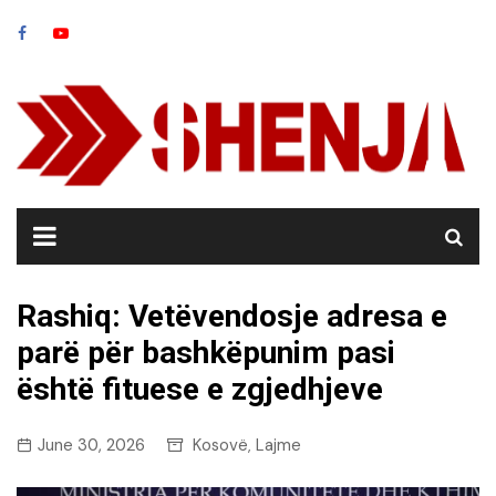
Skip
to
content
Rashiq: Vetëvendosje adresa e
parë për bashkëpunim pasi
është fituese e zgjedhjeve
June 30, 2026
Kosovë
Lajme
,