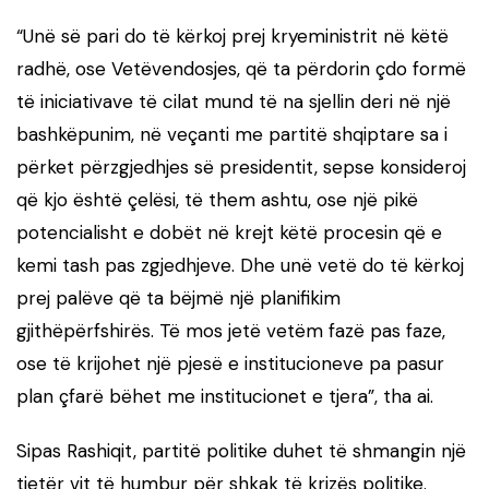
“Unë së pari do të kërkoj prej kryeministrit në këtë
radhë, ose Vetëvendosjes, që ta përdorin çdo formë
të iniciativave të cilat mund të na sjellin deri në një
bashkëpunim, në veçanti me partitë shqiptare sa i
përket përzgjedhjes së presidentit, sepse konsideroj
që kjo është çelësi, të them ashtu, ose një pikë
potencialisht e dobët në krejt këtë procesin që e
kemi tash pas zgjedhjeve. Dhe unë vetë do të kërkoj
prej palëve që ta bëjmë një planifikim
gjithëpërfshirës. Të mos jetë vetëm fazë pas faze,
ose të krijohet një pjesë e institucioneve pa pasur
plan çfarë bëhet me institucionet e tjera”, tha ai.
Sipas Rashiqit, partitë politike duhet të shmangin një
tjetër vit të humbur për shkak të krizës politike.