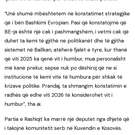
“Unë shumë mbështetem në konstatimet strategjike
që i bën Bashkimi Evropian. Pasi që konstatojmë që
BE-ja është një cak i pashmangshëm, i vetmi cak që
duhet ta kemi të gjithë ne politikanët dhe të gjitha
sistemet në Ballkan, atëherë fjalët e tyre, kur thanë
që viti 2025 ka qenë vit i humbur, mua personalisht
më kanë prekur, sepse nuk po dëshiroj që ne si
institucione të kemi vite të humbura për shkak të
krizave politike. Prandaj, ta shmangim konstatimin e
radhës që edhe viti 2026 të konsiderohet vit i
humbur”, tha ai.
Partia e Rashiqit ka marrë një deputet nga dhjetë që
i takojnë komunitetit serb në Kuvendin e Kosovës.