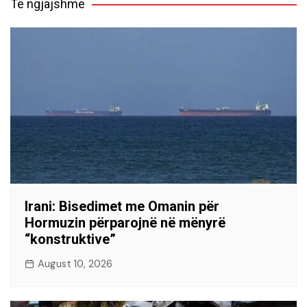
Të ngjajshme
Irani: Bisedimet me Omanin për
Hormuzin përparojnë në mënyrë
“konstruktive”
August 10, 2026