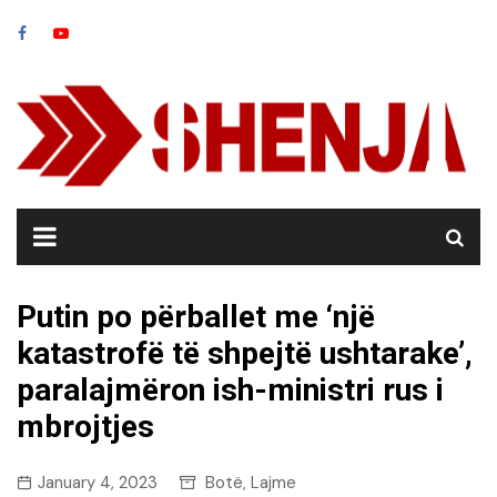
Skip
to
content
Putin po përballet me ‘një
katastrofë të shpejtë ushtarake’,
paralajmëron ish-ministri rus i
mbrojtjes
January 4, 2023
Botë
Lajme
,