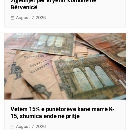
zgjedhjet për kryetar komune në
Bërvenicë
August 7, 2026
Vetëm 15% e punëtorëve kanë marrë K-
15, shumica ende në pritje
August 7, 2026