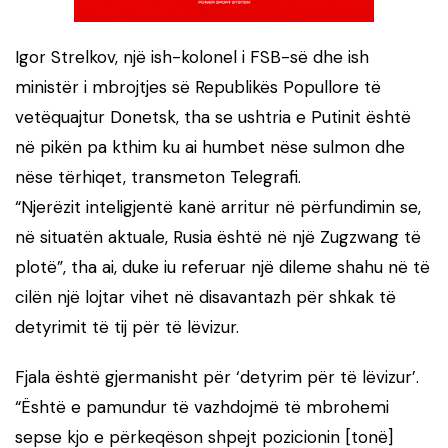
Igor Strelkov, një ish-kolonel i FSB-së dhe ish
ministër i mbrojtjes së Republikës Popullore të
vetëquajtur Donetsk, tha se ushtria e Putinit është
në pikën pa kthim ku ai humbet nëse sulmon dhe
nëse tërhiqet, transmeton Telegrafi.
“Njerëzit inteligjentë kanë arritur në përfundimin se,
në situatën aktuale, Rusia është në një Zugzwang të
plotë”, tha ai, duke iu referuar një dileme shahu në të
cilën një lojtar vihet në disavantazh për shkak të
detyrimit të tij për të lëvizur.
Fjala është gjermanisht për ‘detyrim për të lëvizur’.
“Është e pamundur të vazhdojmë të mbrohemi
sepse kjo e përkeqëson shpejt pozicionin [tonë]