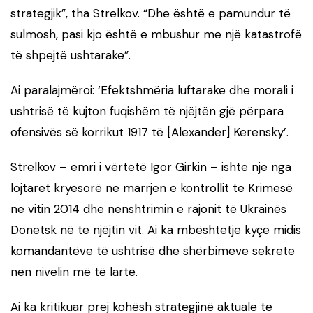
strategjik”, tha Strelkov. “Dhe është e pamundur të
sulmosh, pasi kjo është e mbushur me një katastrofë
të shpejtë ushtarake”.
Ai paralajmëroi: ‘Efektshmëria luftarake dhe morali i
ushtrisë të kujton fuqishëm të njëjtën gjë përpara
ofensivës së korrikut 1917 të [Alexander] Kerensky’.
Strelkov – emri i vërtetë Igor Girkin – ishte një nga
lojtarët kryesorë në marrjen e kontrollit të Krimesë
në vitin 2014 dhe nënshtrimin e rajonit të Ukrainës
Donetsk në të njëjtin vit. Ai ka mbështetje kyçe midis
komandantëve të ushtrisë dhe shërbimeve sekrete
nën nivelin më të lartë.
Ai ka kritikuar prej kohësh strategjinë aktuale të