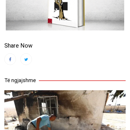
Share Now
Të ngjajshme