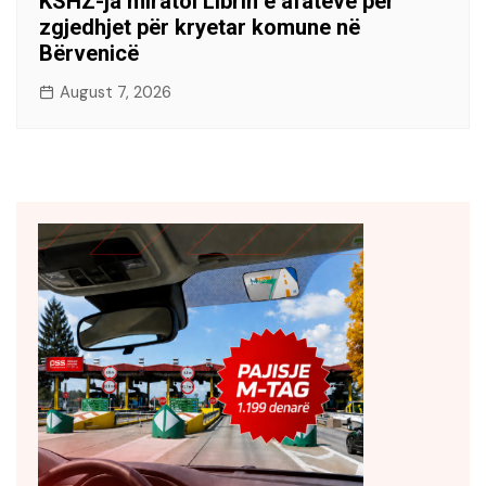
KSHZ-ja miratoi Librin e afateve për
zgjedhjet për kryetar komune në
Bërvenicë
August 7, 2026