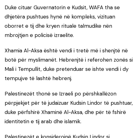
Duke cituar Guvernatorin e Kudsit, WAFA tha se
dhjetëra pushtues hynë në kompleks, vizituan
oborret e tij dhe kryen rituale talmudike nën
mbrojtjen e policisë izraelite.
Xhamia Al-Aksa është vendi i tretë më i shenjtë në
botë për myslimanët. Hebrenjtë i referohen zonës si
Mali i Tempullit, duke pretenduar se ishte vendi i dy
tempujve të lashtë hebrenj.
Palestinezët thonë se Izraeli po përshkallëzon
përpjekjet për të judaizuar Kudsin Lindor të pushtuar,
duke përfshirë Xhaminë Al-Aksa, dhe për të fshirë
identitetin e tij arab dhe islamik.
Palestinezët e konsiderojnë Kudsin Lindor si