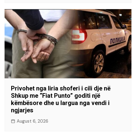
Privohet nga liria shoferi i cili dje në
Shkup me “Fiat Punto” goditi një
këmbësore dhe u largua nga vendi i
ngjarjes
August 6, 2026