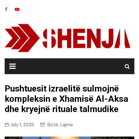
Skip
to
content
Pushtuesit izraelitë sulmojnë
kompleksin e Xhamisë Al-Aksa
dhe kryejnë rituale talmudike
July 1, 2026
Botë
Lajme
,