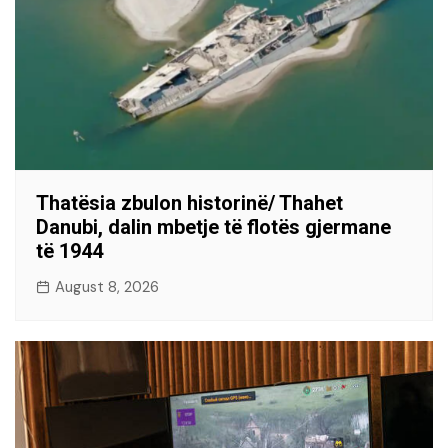
Thatësia zbulon historinë/ Thahet
Danubi, dalin mbetje të flotës gjermane
të 1944
August 8, 2026