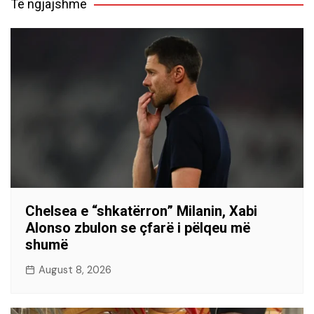
Të ngjajshme
Chelsea e “shkatërron” Milanin, Xabi
Alonso zbulon se çfarë i pëlqeu më
shumë
August 8, 2026