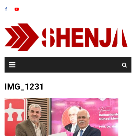
Skip
to
content
IMG_1231