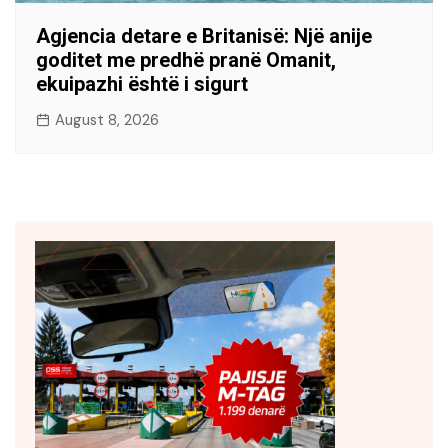
Agjencia detare e Britanisë: Një anije
goditet me predhë pranë Omanit,
ekuipazhi është i sigurt
August 8, 2026