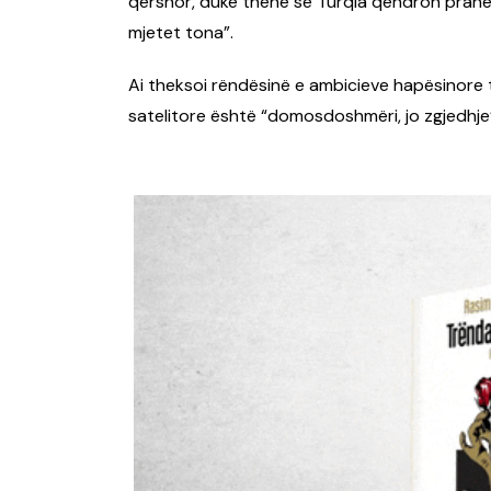
qershor, duke thënë se Turqia qëndron pranë p
mjetet tona”.
Ai theksoi rëndësinë e ambicieve hapësinore t
satelitore është “domosdoshmëri, jo zgjedhje