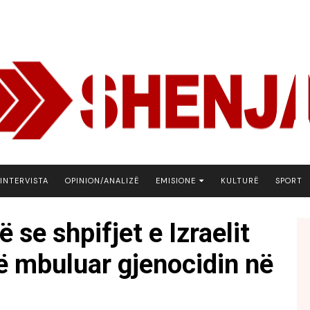
INTERVISTA
OPINION/ANALIZË
EMISIONE
KULTURË
SPORT
ARENA
 se shpifjet e Izraelit
BOTA NE FOKUS
të mbuluar gjenocidin në
EKONOMIKS
EMISION DEBATIV
FJALA