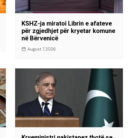
KSHZ-ja miratoi Librin e afateve
për zgjedhjet për kryetar komune
në Bërvenicë
August 7, 2026
Kryeministri pakistanez thotë se