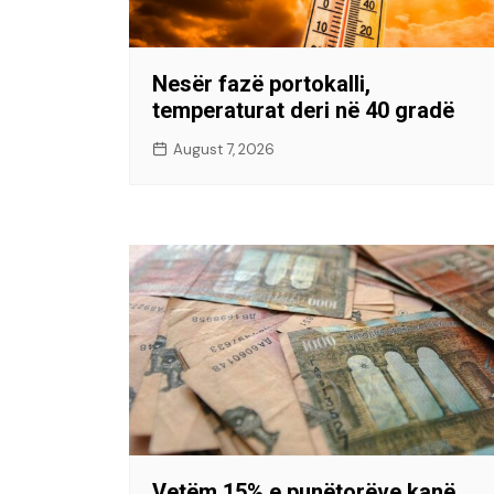
Nesër fazë portokalli,
temperaturat deri në 40 gradë
August 7, 2026
Vetëm 15% e punëtorëve kanë