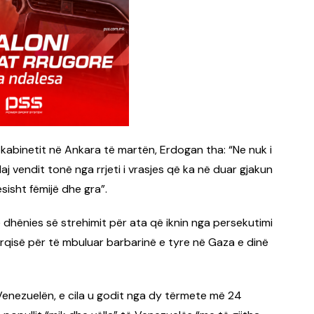
kabinetit në Ankara të martën, Erdogan tha: “Ne nuk i
j vendit tonë nga rrjeti i vrasjes që ka në duar gjakun
isht fëmijë dhe gra”.
 e dhënies së strehimit për ata që iknin nga persekutimi
urqisë për të mbuluar barbarinë e tyre në Gaza e dinë
enezuelën, e cila u godit nga dy tërmete më 24