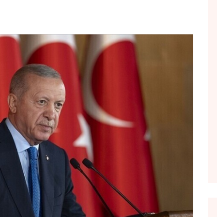
FOL POPULL
GJURMË
INTERVISTA EMISION
KONAKU
KU E KISHIM FJALEN
LIGJERATE FETARE
PARADITE ME NE
PIKËPAMJE
RECETA E DITES
RELAKS
RETRO JAVORE