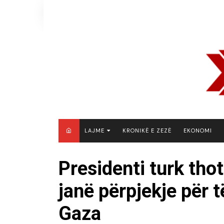
Skip
to
content
LAJME
KRONIKË E ZEZË
EKONOMI
MAQEDONI E VERIUT
Presidenti turk thotë
KOSOVË
janë përpjekje për 
SHQIPËRI
RAJON
Gaza
BOTË