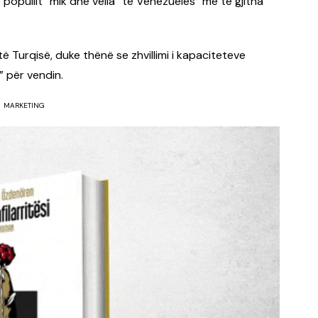
opullit “mik dhe vëlla” të Venezuelës “me të gjitha
ë Turqisë, duke thënë se zhvillimi i kapaciteteve
” për vendin.
MARKETING