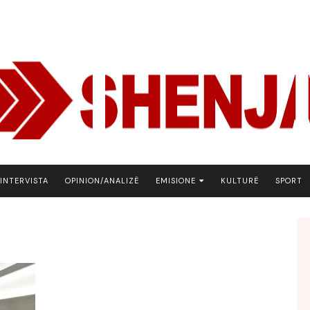
INTERVISTA
OPINION/ANALIZË
EMISIONE
KULTURË
SPORT
ARENA
BOTA NE FOKUS
EKONOMIKS
EMISION DEBATIV
FJALA