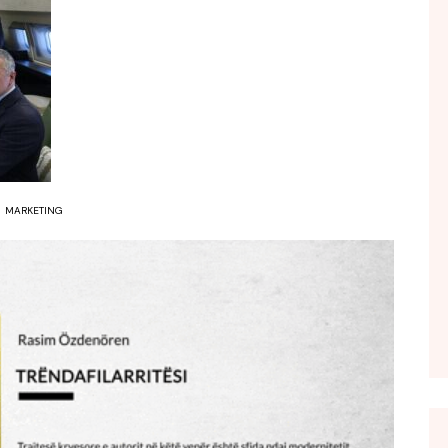
FOL POPULL
GJURMË
INTERVISTA EMISION
KONAKU
KU E KISHIM FJALEN
LIGJERATE FETARE
MARKETING
PARADITE ME NE
PIKËPAMJE
RECETA E DITES
RELAKS
RETRO JAVORE