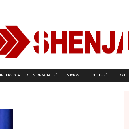
INTERVISTA
OPINION/ANALIZË
EMISIONE
KULTURË
SPORT
ARENA
BOTA NE FOKUS
EKONOMIKS
EMISION DEBATIV
FJALA