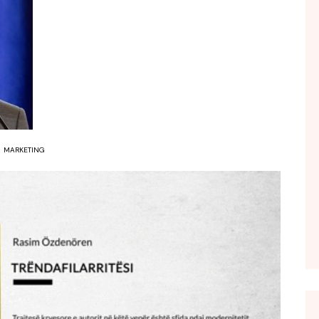
FOL POPULL
GJURMË
INTERVISTA EMISION
KONAKU
KU E KISHIM FJALEN
LIGJERATE FETARE
MARKETING
PARADITE ME NE
PIKËPAMJE
RECETA E DITES
RELAKS
RETRO JAVORE