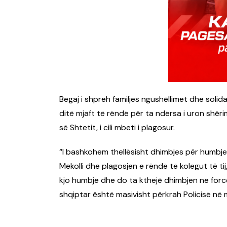
Begaj i shpreh familjes ngushëllimet dhe solid
ditë mjaft të rëndë për ta ndërsa i uron shëri
së Shtetit, i cili mbeti i plagosur.
“I bashkohem thellësisht dhimbjes për humbjen 
Mekolli dhe plagosjen e rëndë të kolegut të tij
kjo humbje dhe do ta kthejë dhimbjen në forcë
shqiptar është masivisht përkrah Policisë në m