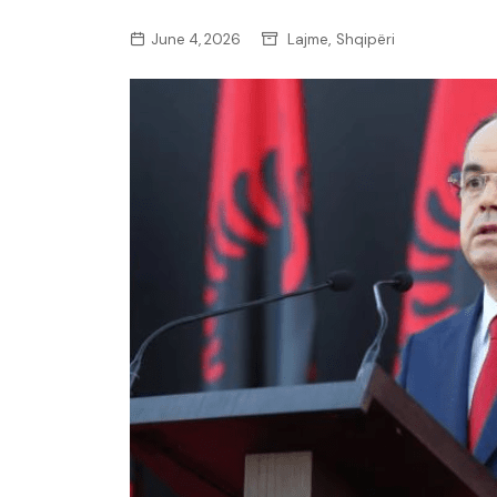
,
June 4, 2026
Lajme
Shqipëri