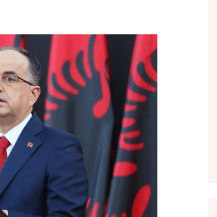
FOL POPULL
GJURMË
INTERVISTA EMISION
KONAKU
KU E KISHIM FJALEN
LIGJERATE FETARE
PARADITE ME NE
PIKËPAMJE
RECETA E DITES
RELAKS
RETRO JAVORE