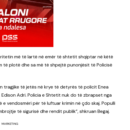
aritetin më të lartë në emër të shtetit shqiptar në këtë
m të plotë dhe sa më të shpejtë punonjësit të Policisë
tragjike të jetës në krye të detyrës të policit Enea
, Edison Adri. Policia e Shtetit nuk do të zbrapset nga
 e vendosmëri për të luftuar krimin në çdo skaj. Populli
brojtje të sigurisë dhe rendit publik”, shkruan Begaj.
MARKETING