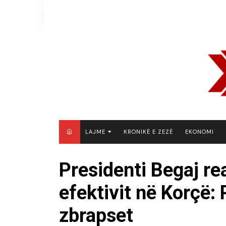
Skip
to
content
LAJME
KRONIKË E ZEZË
EKONOMI
MAQEDONI E VERIUT
Presidenti Begaj re
KOSOVË
efektivit në Korçë: 
SHQIPËRI
RAJON
zbrapset
BOTË