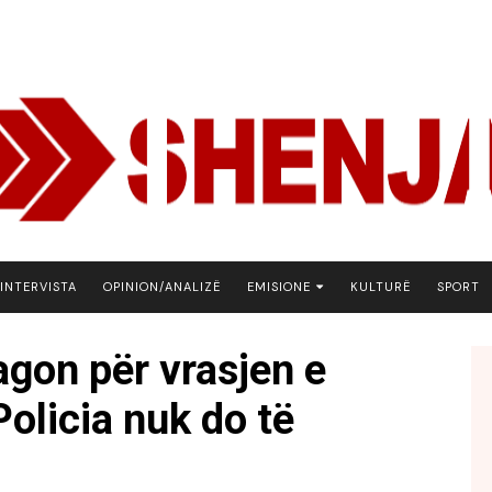
INTERVISTA
OPINION/ANALIZË
EMISIONE
KULTURË
SPORT
ARENA
agon për vrasjen e
BOTA NE FOKUS
Policia nuk do të
EKONOMIKS
EMISION DEBATIV
FJALA