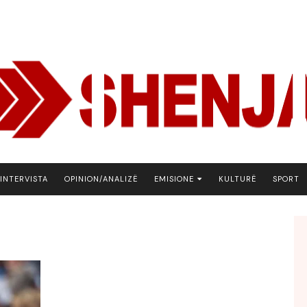
INTERVISTA
OPINION/ANALIZË
EMISIONE
KULTURË
SPORT
ARENA
BOTA NE FOKUS
EKONOMIKS
EMISION DEBATIV
FJALA