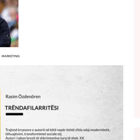
FOL POPULL
GJURMË
INTERVISTA EMISION
KONAKU
KU E KISHIM FJALEN
MARKETING
LIGJERATE FETARE
PARADITE ME NE
PIKËPAMJE
RECETA E DITES
RELAKS
RETRO JAVORE