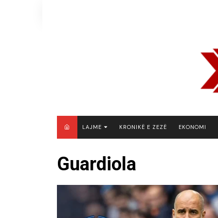
Skip
to
content
LAJME
KRONIKË E ZEZË
EKONOMI
MAQEDONI E VERIUT
Guardiola
KOSOVË
SHQIPËRI
RAJON
BOTË