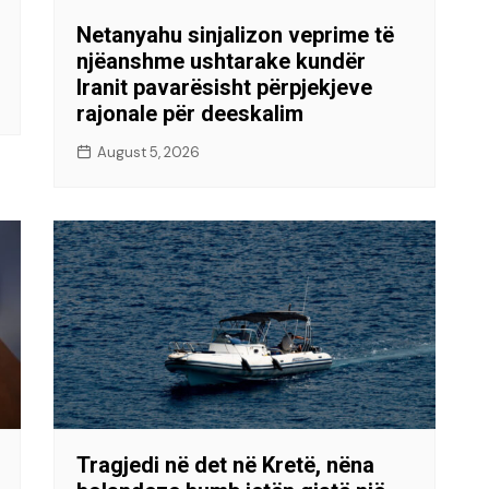
Netanyahu sinjalizon veprime të
njëanshme ushtarake kundër
Iranit pavarësisht përpjekjeve
rajonale për deeskalim
August 5, 2026
Tragjedi në det në Kretë, nëna