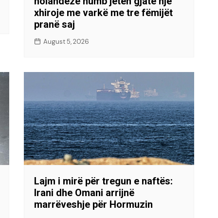
holandeze humb jetën gjatë një
xhiroje me varkë me tre fëmijët
pranë saj
August 5, 2026
Lajm i mirë për tregun e naftës:
Irani dhe Omani arrijnë
marrëveshje për Hormuzin