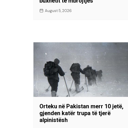
buxhetit të mbrojtjes
August 5, 2026
Orteku në Pakistan merr 10 jetë,
gjenden katër trupa të tjerë
alpinistësh