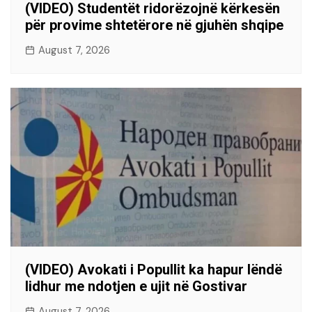
(VIDEO) Studentët ridorëzojnë kërkesën
për provime shtetërore në gjuhën shqipe
August 7, 2026
(VIDEO) Avokati i Popullit ka hapur lëndë
lidhur me ndotjen e ujit në Gostivar
August 7, 2026