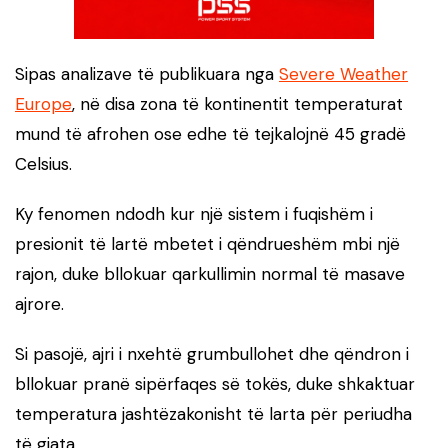
Sipas analizave të publikuara nga
Severe Weather
Europe
, në disa zona të kontinentit temperaturat
mund të afrohen ose edhe të tejkalojnë 45 gradë
Celsius.
Ky fenomen ndodh kur një sistem i fuqishëm i
presionit të lartë mbetet i qëndrueshëm mbi një
rajon, duke bllokuar qarkullimin normal të masave
ajrore.
Si pasojë, ajri i nxehtë grumbullohet dhe qëndron i
bllokuar pranë sipërfaqes së tokës, duke shkaktuar
temperatura jashtëzakonisht të larta për periudha
të gjata.