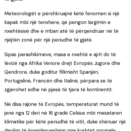
Meteorologët e përshkruajnë këtë fenomen si një
kapak mbi një tenxhere, që pengon largimin e
nxehtësisë dhe e mban atë të përqendruar në të
njëjtën zonë për një periudhë të gjatë.
Sipas parashikimeve, masa e nxehtë e ajrit do të
lëvizë nga Afrika Veriore drejt Evropës Jugore dhe
Qendrore, duke goditur fillimisht Spanjën,
Portugalinë, Francën dhe Italinë, përpara se të
zgjerohet edhe në pjesë të tjera të kontinentit.
Në disa rajone të Evropës, temperaturat mund të
jenë nga 12 deri në 16 gradë Celsius mbi mesataren
klimatike për këtë periudhë të vitit, duke shënuar një
devijim të konsiderueshëm nga kushtet normale