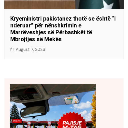
Kryeministri pakistanez thotë se është “i
nderuar” për nënshkrimin e
Marrëveshjes së Përbashkët të
Mbrojtjes së Mekës
August 7, 2026