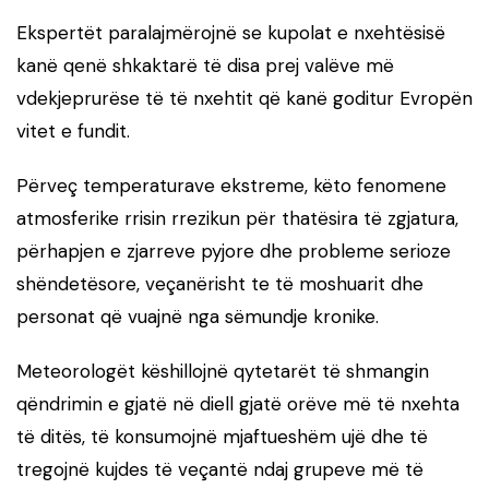
Ekspertët paralajmërojnë se kupolat e nxehtësisë
kanë qenë shkaktarë të disa prej valëve më
vdekjeprurëse të të nxehtit që kanë goditur Evropën
vitet e fundit.
Përveç temperaturave ekstreme, këto fenomene
atmosferike rrisin rrezikun për thatësira të zgjatura,
përhapjen e zjarreve pyjore dhe probleme serioze
shëndetësore, veçanërisht te të moshuarit dhe
personat që vuajnë nga sëmundje kronike.
Meteorologët këshillojnë qytetarët të shmangin
qëndrimin e gjatë në diell gjatë orëve më të nxehta
të ditës, të konsumojnë mjaftueshëm ujë dhe të
tregojnë kujdes të veçantë ndaj grupeve më të