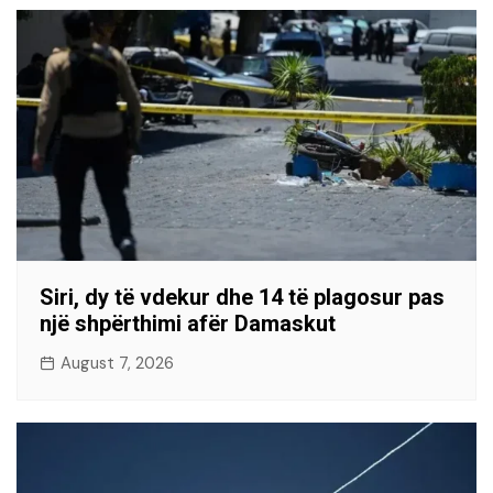
Siri, dy të vdekur dhe 14 të plagosur pas
një shpërthimi afër Damaskut
August 7, 2026