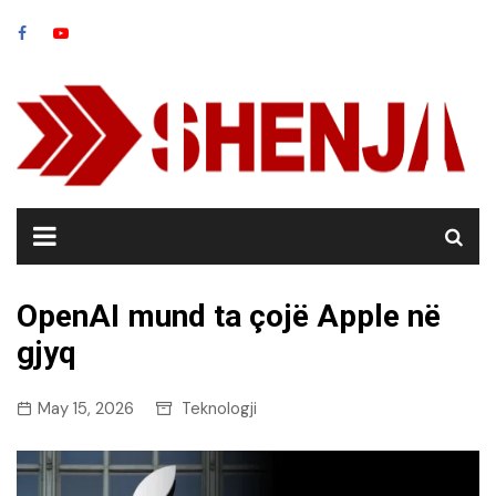
Skip
to
content
OpenAI mund ta çojë Apple në
gjyq
May 15, 2026
Teknologji