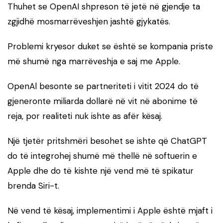
Thuhet se OpenAI shpreson të jetë në gjendje ta
zgjidhë mosmarrëveshjen jashtë gjykatës.
Problemi kryesor duket se është se kompania priste
më shumë nga marrëveshja e saj me Apple.
OpenAl besonte se partneriteti i vitit 2024 do të
gjeneronte miliarda dollarë në vit në abonime të
reja, por realiteti nuk ishte as afër kësaj.
Një tjetër pritshmëri besohet se ishte që ChatGPT
do të integrohej shumë më thellë në softuerin e
Apple dhe do të kishte një vend më të spikatur
brenda Siri-t.
Në vend të kësaj, implementimi i Apple është mjaft i