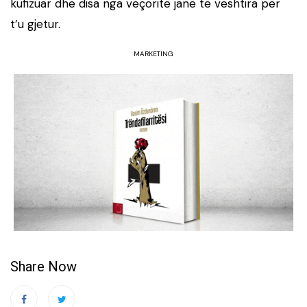
kufizuar dhe disa nga veçoritë janë të vështira për
t’u gjetur.
MARKETING
Share Now