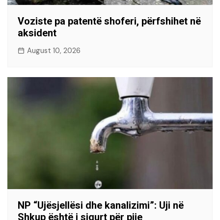
Voziste pa patentë shoferi, përfshihet në
aksident
August 10, 2026
NP “Ujësjellësi dhe kanalizimi”: Uji në
Shkup është i sigurt për pije