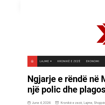
Skip
to
content
LAJME
KRONIKË E ZEZË
EKONOMI
MAQEDONI E VERIUT
Ngjarje e rëndë në 
KOSOVË
një polic dhe plagos
SHQIPËRI
RAJON
BOTË
,
,
June 4, 2026
Kronikë e zezë
Lajme
Shqipër