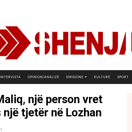
INTERVISTA
OPINION/ANALIZË
EMISIONE
KULTURË
SPORT
ARENA
Maliq, një person vret
BOTA NE FOKUS
 një tjetër në Lozhan
EKONOMIKS
EMISION DEBATIV
FJALA
i