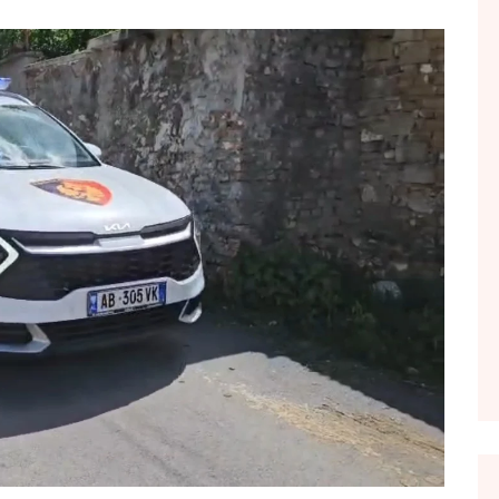
FOL POPULL
GJURMË
INTERVISTA EMISION
KONAKU
KU E KISHIM FJALEN
LIGJERATE FETARE
PARADITE ME NE
PIKËPAMJE
RECETA E DITES
RELAKS
RETRO JAVORE