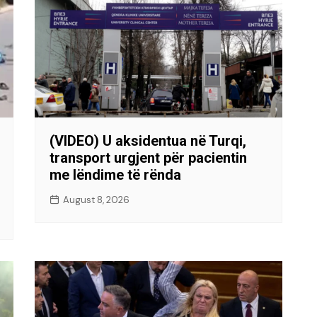
(VIDEO) U aksidentua në Turqi,
transport urgjent për pacientin
me lëndime të rënda
August 8, 2026