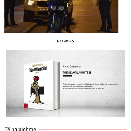
MARKETING
Të ngjajshme