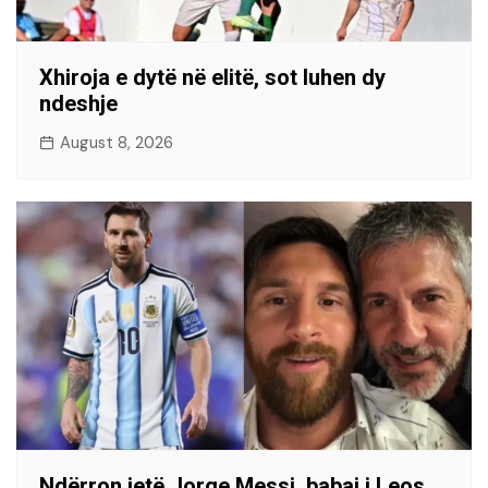
Xhiroja e dytë në elitë, sot luhen dy
ndeshje
August 8, 2026
Ndërron jetë Jorge Messi, babai i Leos,