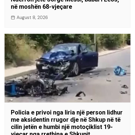
në moshën 68-vjeçare
August 8, 2026
Policia e privoi nga liria një person lidhur
me aksidentin rrugor dje në Shkup në të
cilin jetën e humbi një motoçiklist 19-
vjeçar nga rrethina e Shkupit