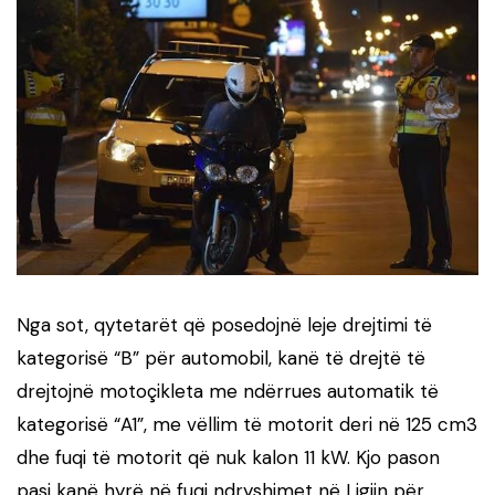
​Nga sot, qytetarët që posedojnë leje drejtimi të
kategorisë “B” për automobil, kanë të drejtë të
drejtojnë motoçikleta me ndërrues automatik të
kategorisë “A1”, me vëllim të motorit deri në 125 cm3
dhe fuqi të motorit që nuk kalon 11 kW. Kjo pason
pasi kanë hyrë në fuqi ndryshimet në Ligjin për