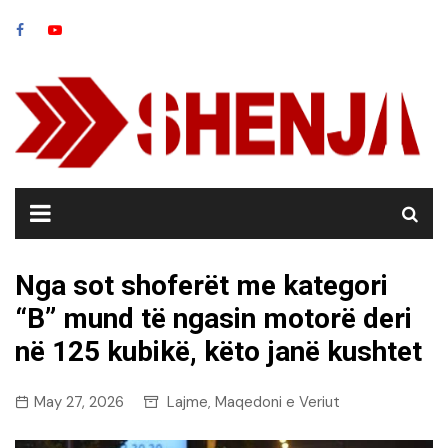
Skip
to
content
​Nga sot shoferët me kategori
“B” mund të ngasin motorë deri
në 125 kubikë, këto janë kushtet
May 27, 2026
Lajme
Maqedoni e Veriut
,