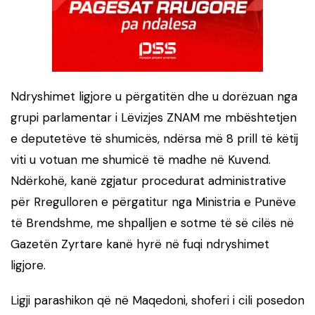
​Ndryshimet ligjore u përgatitën dhe u dorëzuan nga
grupi parlamentar i Lëvizjes ZNAM me mbështetjen
e deputetëve të shumicës, ndërsa më 8 prill të këtij
viti u votuan me shumicë të madhe në Kuvend.
Ndërkohë, kanë zgjatur procedurat administrative
për Rregulloren e përgatitur nga Ministria e Punëve
të Brendshme, me shpalljen e sotme të së cilës në
Gazetën Zyrtare kanë hyrë në fuqi ndryshimet
ligjore.
​Ligji parashikon që në Maqedoni, shoferi i cili posedon