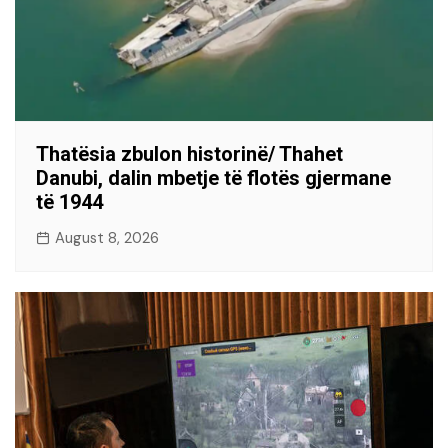
Thatësia zbulon historinë/ Thahet
Danubi, dalin mbetje të flotës gjermane
të 1944
August 8, 2026