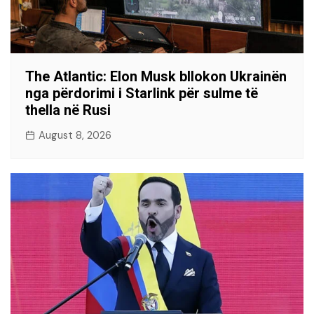
The Atlantic: Elon Musk bllokon Ukrainën
nga përdorimi i Starlink për sulme të
thella në Rusi
August 8, 2026