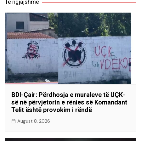
Të ngjajshme
BDI-Çair: Përdhosja e muraleve të UÇK-
së në përvjetorin e rënies së Komandant
Telit është provokim i rëndë
August 8, 2026