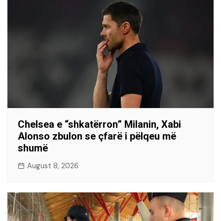
Chelsea e “shkatërron” Milanin, Xabi
Alonso zbulon se çfarë i pëlqeu më
shumë
August 8, 2026