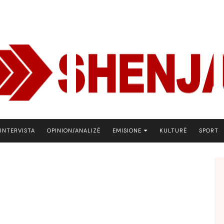
INTERVISTA
OPINION/ANALIZË
EMISIONE
KULTURË
SPORT
ARENA
BOTA NE FOKUS
EKONOMIKS
EMISION DEBATIV
FJALA