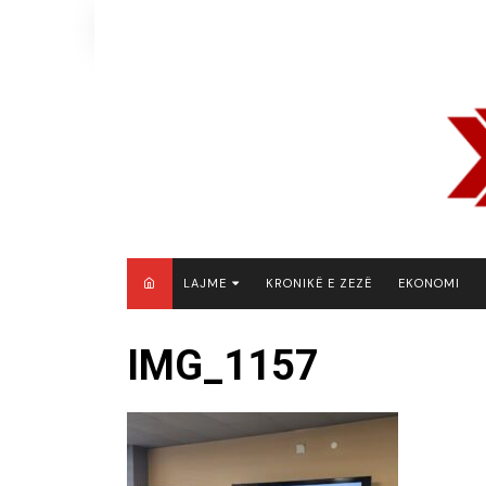
Skip
to
content
LAJME
KRONIKË E ZEZË
EKONOMI
MAQEDONI E VERIUT
IMG_1157
KOSOVË
SHQIPËRI
RAJON
BOTË