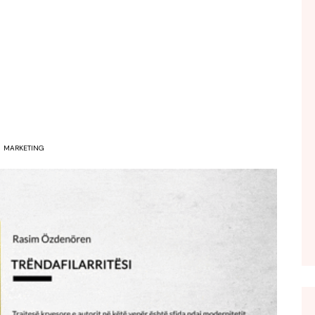
FOL POPULL
GJURMË
INTERVISTA EMISION
KONAKU
KU E KISHIM FJALEN
LIGJERATE FETARE
MARKETING
PARADITE ME NE
PIKËPAMJE
RECETA E DITES
RELAKS
RETRO JAVORE