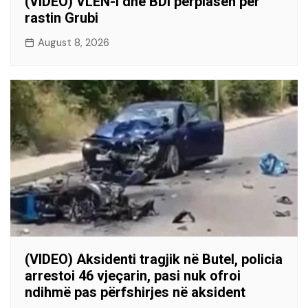
(VIDEO) VLEN-i dhe BDI përplasen për
rastin Grubi
August 8, 2026
(VIDEO) Aksidenti tragjik në Butel, policia
arrestoi 46 vjeçarin, pasi nuk ofroi
ndihmë pas përfshirjes në aksident