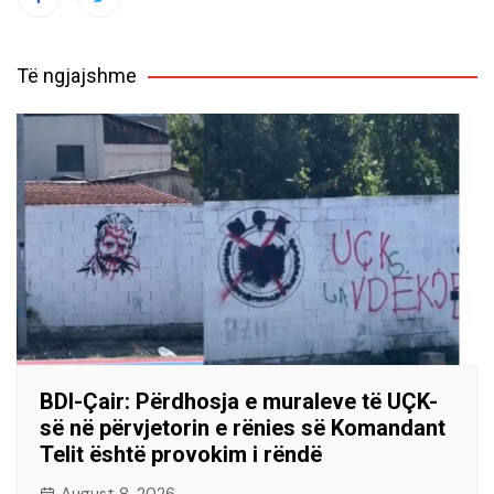
Të ngjajshme
BDI-Çair: Përdhosja e muraleve të UÇK-
së në përvjetorin e rënies së Komandant
Telit është provokim i rëndë