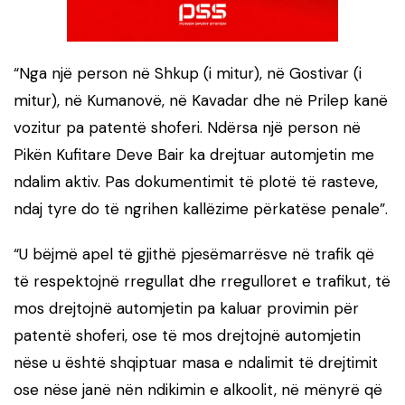
“Nga një person në Shkup (i mitur), në Gostivar (i
mitur), në Kumanovë, në Kavadar dhe në Prilep kanë
vozitur pa patentë shoferi. Ndërsa një person në
Pikën Kufitare Deve Bair ka drejtuar automjetin me
ndalim aktiv. Pas dokumentimit të plotë të rasteve,
ndaj tyre do të ngrihen kallëzime përkatëse penale”.
“U bëjmë apel të gjithë pjesëmarrësve në trafik që
të respektojnë rregullat dhe rregulloret e trafikut, të
mos drejtojnë automjetin pa kaluar provimin për
patentë shoferi, ose të mos drejtojnë automjetin
nëse u është shqiptuar masa e ndalimit të drejtimit
ose nëse janë nën ndikimin e alkoolit, në mënyrë që