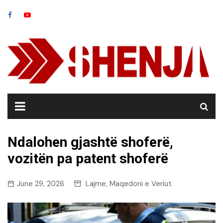
Skip
to
content
Ndalohen gjashtë shoferë,
vozitën pa patent shoferë
June 29, 2026
Lajme
Maqedoni e Veriut
,