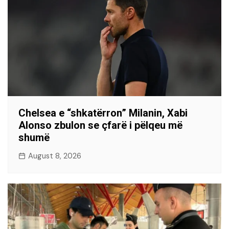
Chelsea e “shkatërron” Milanin, Xabi
Alonso zbulon se çfarë i pëlqeu më
shumë
August 8, 2026