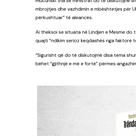
Mucunski tha se ministrat do të diskutojnë shp
mbrojtjes dhe vazhdimin e mbështetjes për Ukr
përkushtuar” të aleancës.
Ai theksoi se situata në Lindjen e Mesme do t
quajti “ndikim serioz keqdashës nga faktorë t
“Sigurisht që do të diskutojmë disa tema sh
bëhet “gjithnjë e më e fortë” përmes angazhim