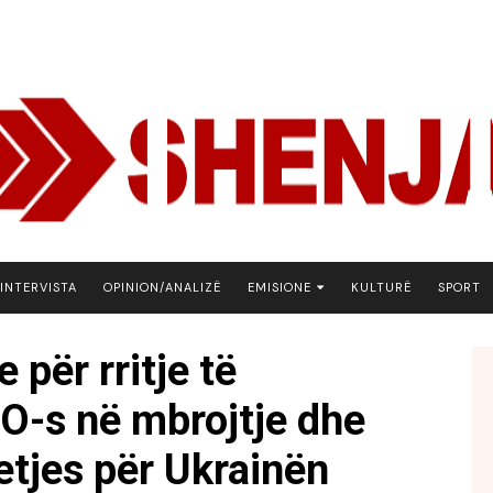
INTERVISTA
OPINION/ANALIZË
EMISIONE
KULTURË
SPORT
ARENA
 për rritje të
BOTA NE FOKUS
O-s në mbrojtje dhe
EKONOMIKS
EMISION DEBATIV
tjes për Ukrainën
FJALA