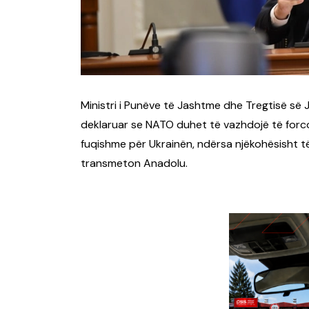
Ministri i Punëve të Jashtme dhe Tregtisë së
deklaruar se NATO duhet të vazhdojë të forco
fuqishme për Ukrainën, ndërsa njëkohësisht të
transmeton Anadolu.