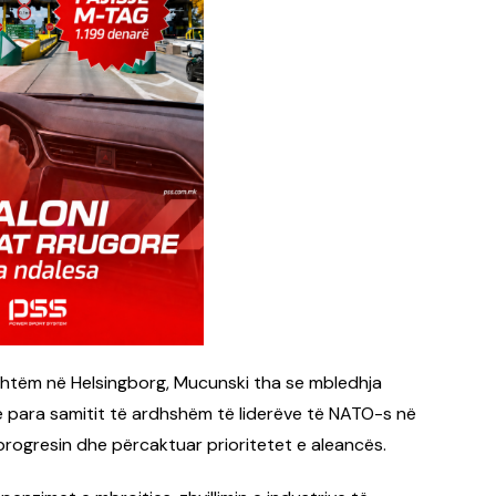
ashtëm në Helsingborg, Mucunski tha se mbledhja
dhe para samitit të ardhshëm të liderëve të NATO-s në
progresin dhe përcaktuar prioritetet e aleancës.