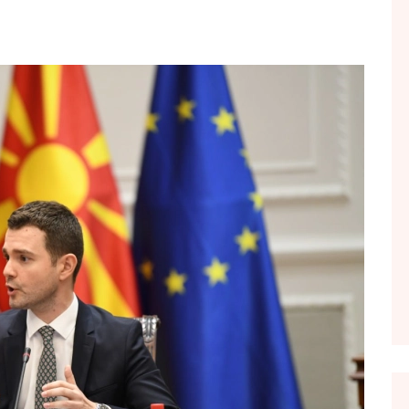
FOL POPULL
GJURMË
INTERVISTA EMISION
KONAKU
KU E KISHIM FJALEN
LIGJERATE FETARE
PARADITE ME NE
PIKËPAMJE
RECETA E DITES
RELAKS
RETRO JAVORE