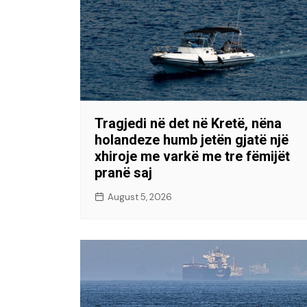
Tragjedi në det në Kretë, nëna
holandeze humb jetën gjatë një
xhiroje me varkë me tre fëmijët
pranë saj
August 5, 2026