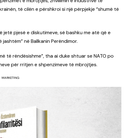
enzimet e mbrojtjes, zhvillimin e industrive të
ainën, të cilën e përshkroi si një përpjekje “shumë të
ë jetë pjesë e diskutimeve, së bashku me atë që e
ë jashtëm” në Ballkanin Perëndimor.
umë të rëndësishme”, tha ai duke shtuar se NATO po
eve për rritjen e shpenzimeve të mbrojtjes.
MARKETING