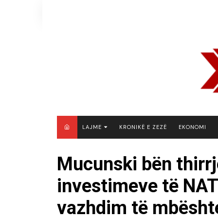
Skip
to
content
LAJME
KRONIKË E ZEZË
EKONOMI
MAQEDONI E VERIUT
Mucunski bën thirrje
KOSOVË
investimeve të NAT
SHQIPËRI
RAJON
vazhdim të mbështe
BOTË