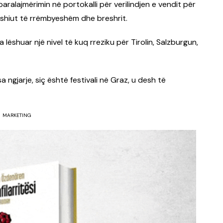
paralajmërimin në portokalli për verilindjen e vendit për
 shiut të rrëmbyeshëm dhe breshrit.
a lëshuar një nivel të kuq rreziku për Tirolin, Salzburgun,
 ngjarje, siç është festivali në Graz, u desh të
MARKETING