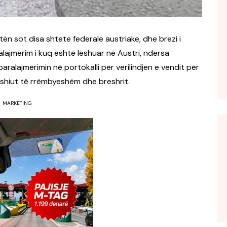
ën sot disa shtete federale austriake, dhe brezi i
alajmërim i kuq është lëshuar në Austri, ndërsa
paralajmërimin në portokalli për verilindjen e vendit për
 shiut të rrëmbyeshëm dhe breshrit.
MARKETING