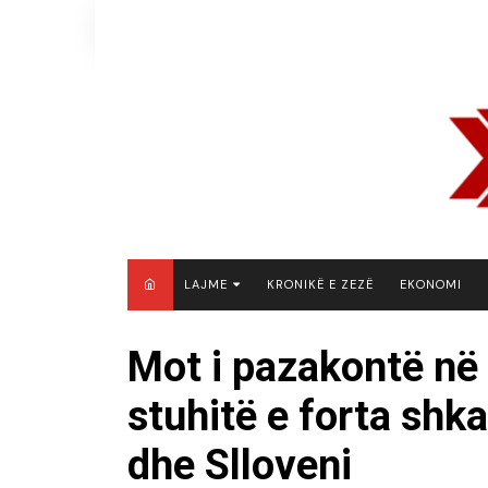
Skip
to
content
LAJME
KRONIKË E ZEZË
EKONOMI
MAQEDONI E VERIUT
Mot i pazakontë në
KOSOVË
stuhitë e forta shk
SHQIPËRI
RAJON
dhe Slloveni
BOTË