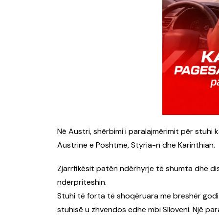
Në Austri, shërbimi i paralajmërimit për stuhi k
Austrinë e Poshtme, Styria-n dhe Karinthian.
Zjarrfikësit patën ndërhyrje të shumta dhe disa
ndërpriteshin.
Stuhi të forta të shoqëruara me breshër godit
stuhisë u zhvendos edhe mbi Slloveni. Një par