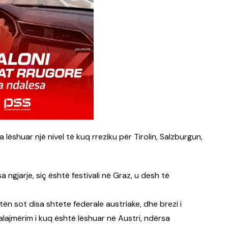
a lëshuar një nivel të kuq rreziku për Tirolin, Salzburgun,
 ngjarje, siç është festivali në Graz, u desh të
ën sot disa shtete federale austriake, dhe brezi i
alajmërim i kuq është lëshuar në Austri, ndërsa