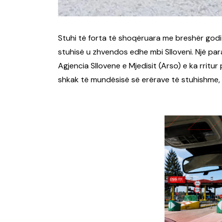
Stuhi të forta të shoqëruara me breshër godit
stuhisë u zhvendos edhe mbi Slloveni. Një par
Agjencia Sllovene e Mjedisit (Arso) e ka rritur 
shkak të mundësisë së erërave të stuhishme,