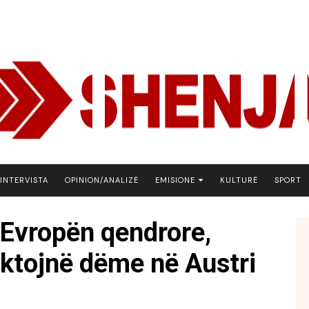
INTERVISTA
OPINION/ANALIZË
EMISIONE
KULTURË
SPORT
ARENA
 Evropën qendrore,
BOTA NE FOKUS
aktojnë dëme në Austri
EKONOMIKS
EMISION DEBATIV
FJALA