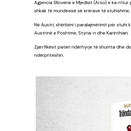
Agjencia Sllovene e Mjedisit (Arso) e ka rritur 
shkak të mundësisë së erërave të stuhishme,
Në Austri, shërbimi i paralajmërimit për stuhi k
Austrinë e Poshtme, Styria-n dhe Karinthian.
Zjarrfikësit patën ndërhyrje të shumta dhe disa
ndërpriteshin.