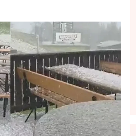
FOL POPULL
GJURMË
INTERVISTA EMISION
KONAKU
KU E KISHIM FJALEN
LIGJERATE FETARE
PARADITE ME NE
PIKËPAMJE
RECETA E DITES
RELAKS
RETRO JAVORE