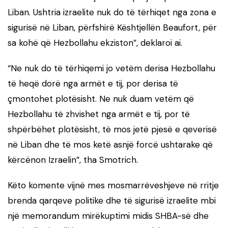
Liban. Ushtria izraelite nuk do të tërhiqet nga zona e
sigurisë në Liban, përfshirë Kështjellën Beaufort, për
sa kohë që Hezbollahu ekziston”, deklaroi ai.
“Ne nuk do të tërhiqemi jo vetëm derisa Hezbollahu
të heqë dorë nga armët e tij, por derisa të
çmontohet plotësisht. Ne nuk duam vetëm që
Hezbollahu të zhvishet nga armët e tij, por të
shpërbëhet plotësisht, të mos jetë pjesë e qeverisë
në Liban dhe të mos ketë asnjë forcë ushtarake që
kërcënon Izraelin”, tha Smotrich.
Këto komente vijnë mes mosmarrëveshjeve në rritje
brenda qarqeve politike dhe të sigurisë izraelite mbi
një memorandum mirëkuptimi midis SHBA-së dhe