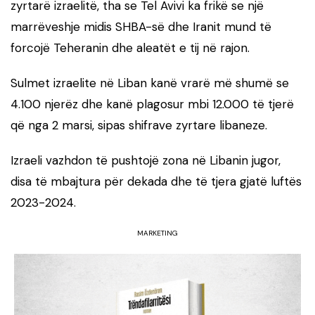
zyrtarë izraelitë, tha se Tel Avivi ka frikë se një
marrëveshje midis SHBA-së dhe Iranit mund të
forcojë Teheranin dhe aleatët e tij në rajon.
Sulmet izraelite në Liban kanë vrarë më shumë se
4.100 njerëz dhe kanë plagosur mbi 12.000 të tjerë
që nga 2 marsi, sipas shifrave zyrtare libaneze.
Izraeli vazhdon të pushtojë zona në Libanin jugor,
disa të mbajtura për dekada dhe të tjera gjatë luftës
2023-2024.
MARKETING