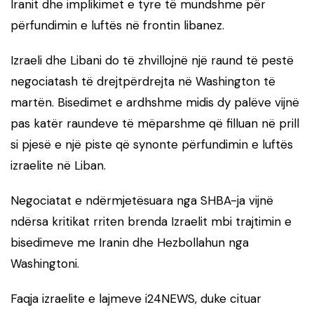
Iranit dhe implikimet e tyre të mundshme për
përfundimin e luftës në frontin libanez.
Izraeli dhe Libani do të zhvillojnë një raund të pestë
negociatash të drejtpërdrejta në Washington të
martën. Bisedimet e ardhshme midis dy palëve vijnë
pas katër raundeve të mëparshme që filluan në prill
si pjesë e një piste që synonte përfundimin e luftës
izraelite në Liban.
Negociatat e ndërmjetësuara nga SHBA-ja vijnë
ndërsa kritikat rriten brenda Izraelit mbi trajtimin e
bisedimeve me Iranin dhe Hezbollahun nga
Washingtoni.
Faqja izraelite e lajmeve i24NEWS, duke cituar