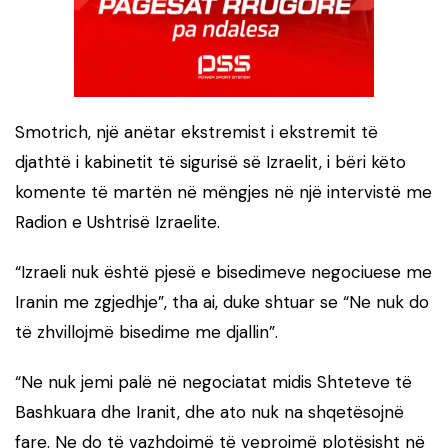
Smotrich, një anëtar ekstremist i ekstremit të
djathtë i kabinetit të sigurisë së Izraelit, i bëri këto
komente të martën në mëngjes në një intervistë me
Radion e Ushtrisë Izraelite.
“Izraeli nuk është pjesë e bisedimeve negociuese me
Iranin me zgjedhje”, tha ai, duke shtuar se “Ne nuk do
të zhvillojmë bisedime me djallin”.
“Ne nuk jemi palë në negociatat midis Shteteve të
Bashkuara dhe Iranit, dhe ato nuk na shqetësojnë
fare. Ne do të vazhdojmë të veprojmë plotësisht në