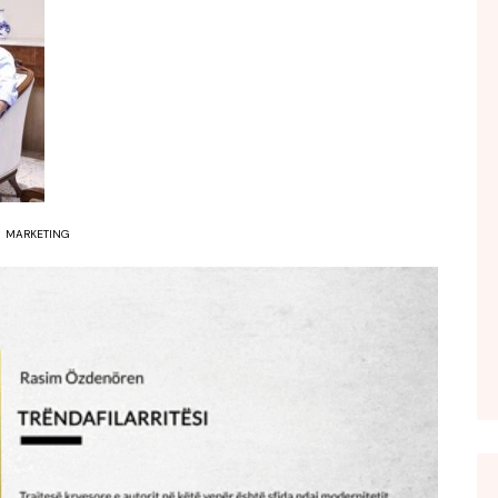
FOL POPULL
GJURMË
INTERVISTA EMISION
KONAKU
KU E KISHIM FJALEN
LIGJERATE FETARE
MARKETING
PARADITE ME NE
PIKËPAMJE
RECETA E DITES
RELAKS
RETRO JAVORE