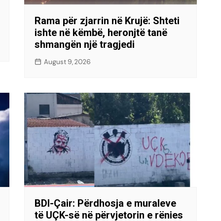
Rama për zjarrin në Krujë: Shteti
ishte në këmbë, heronjtë tanë
shmangën një tragjedi
August 9, 2026
BDI-Çair: Përdhosja e muraleve
të UÇK-së në përvjetorin e rënies