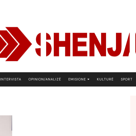
INTERVISTA
OPINION/ANALIZË
EMISIONE
KULTURË
SPORT
ARENA
BOTA NE FOKUS
EKONOMIKS
EMISION DEBATIV
FJALA