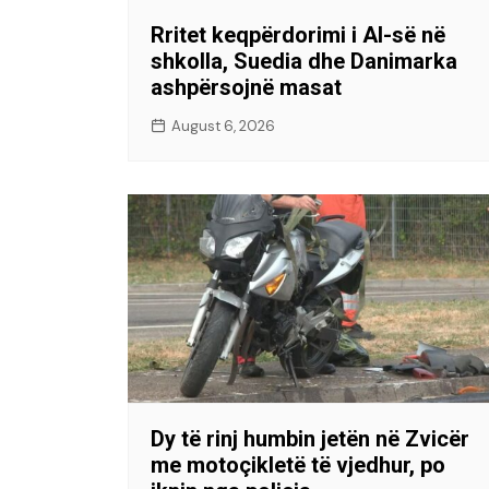
Rritet keqpërdorimi i AI-së në
shkolla, Suedia dhe Danimarka
ashpërsojnë masat
August 6, 2026
Dy të rinj humbin jetën në Zvicër
me motoçikletë të vjedhur, po