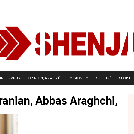
INTERVISTA
OPINION/ANALIZË
EMISIONE
KULTURË
SPORT
ARENA
iranian, Abbas Araghchi,
BOTA NE FOKUS
EKONOMIKS
EMISION DEBATIV
FJALA