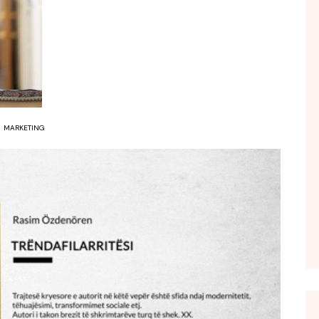
FOL POPULL
GJURMË
INTERVISTA EMISION
KONAKU
KU E KISHIM FJALEN
MARKETING
LIGJERATE FETARE
PARADITE ME NE
PIKËPAMJE
RECETA E DITES
RELAKS
RETRO JAVORE