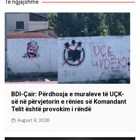
Të ngjajshme
BDI-Çair: Përdhosja e muraleve të UÇK-
së në përvjetorin e rënies së Komandant
Telit është provokim i rëndë
August 8, 2026