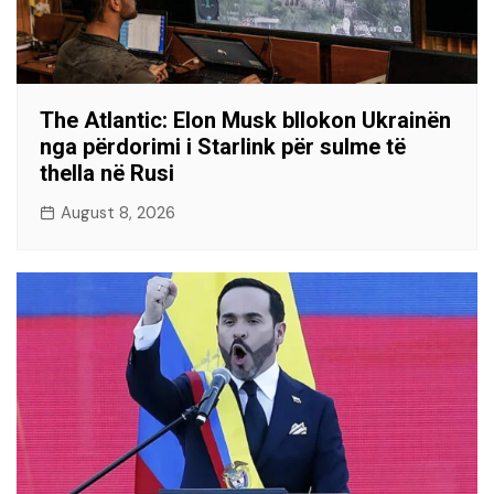
The Atlantic: Elon Musk bllokon Ukrainën
nga përdorimi i Starlink për sulme të
thella në Rusi
August 8, 2026