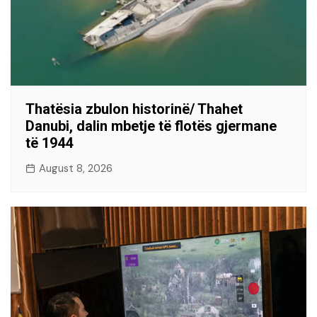
Thatësia zbulon historinë/ Thahet
Danubi, dalin mbetje të flotës gjermane
të 1944
August 8, 2026