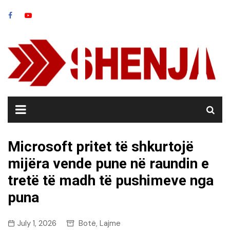
Skip
to
content
Microsoft pritet të shkurtojë
mijëra vende pune në raundin e
tretë të madh të pushimeve nga
puna
July 1, 2026
Botë
Lajme
,