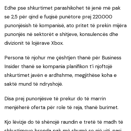
Edhe pse shkurtimet parashikohet të jenë më pak
se 2,5 për qind e fuqisë punëtore prej 220.000
punonjësish të kompanisë, ato pritet të prekin mijëra
punonjës në sektorët e shitjeve, konsulencës dhe
divizionit të lojërave Xbox.
Persona të njohur me çështjen thanë për Business
Insider thanë se kompania planifikon t’i njoftojë
shkurtimet javën e ardhshme, megjithëse koha e
saktë mund të ndryshojë.
Disa prej punonjësve të prekur do të marrin
menjëherë oferta për role të reja, thanë burimet.
Kjo lëvizje do të shënojë raundin e tretë të madh të
shkurtimeve brenda pak më shumë se një viti, pasi