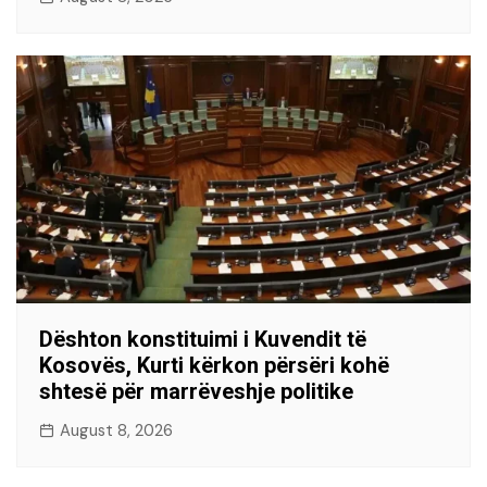
Dështon konstituimi i Kuvendit të
Kosovës, Kurti kërkon përsëri kohë
shtesë për marrëveshje politike
August 8, 2026