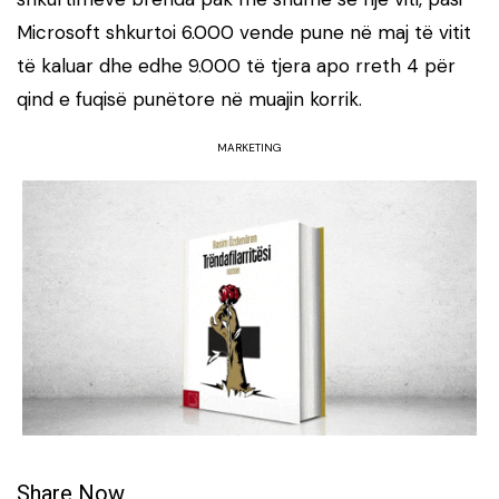
Microsoft shkurtoi 6.000 vende pune në maj të vitit
të kaluar dhe edhe 9.000 të tjera apo rreth 4 për
qind e fuqisë punëtore në muajin korrik.
MARKETING
Share Now