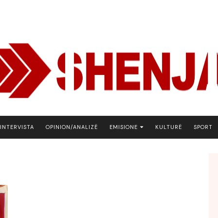
INTERVISTA
OPINION/ANALIZË
EMISIONE
KULTURË
SPORT
ARENA
BOTA NE FOKUS
EKONOMIKS
EMISION DEBATIV
FJALA