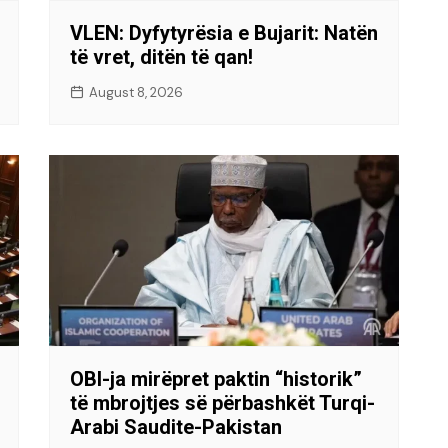
VLEN: Dyfytyrësia e Bujarit: Natën
të vret, ditën të qan!
August 8, 2026
OBI-ja mirëpret paktin “historik”
të mbrojtjes së përbashkët Turqi-
Arabi Saudite-Pakistan