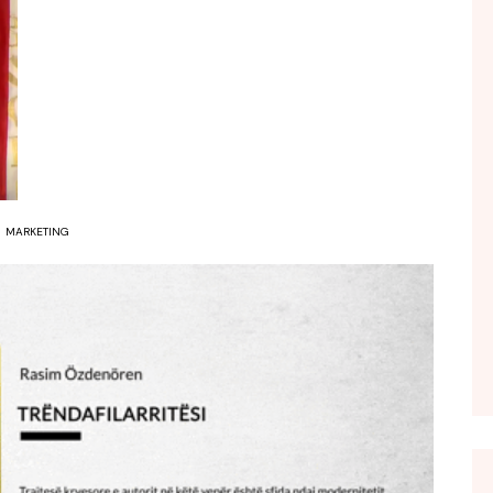
FOL POPULL
GJURMË
INTERVISTA EMISION
KONAKU
KU E KISHIM FJALEN
LIGJERATE FETARE
MARKETING
PARADITE ME NE
PIKËPAMJE
RECETA E DITES
RELAKS
RETRO JAVORE