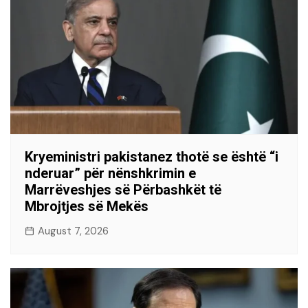
Kryeministri pakistanez thotë se është “i
nderuar” për nënshkrimin e
Marrëveshjes së Përbashkët të
Mbrojtjes së Mekës
August 7, 2026