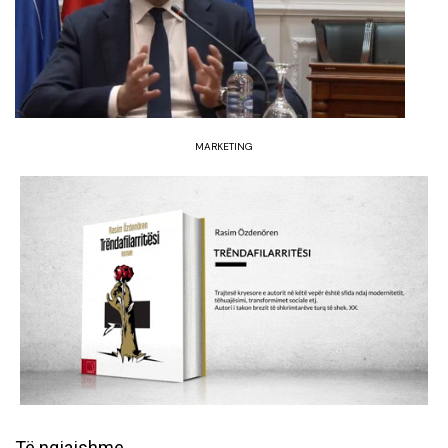
MARKETING
Të ngjajshme