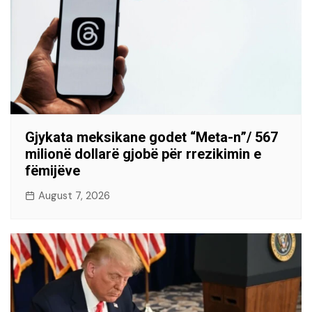
Gjykata meksikane godet “Meta-n”/ 567
milionë dollarë gjobë për rrezikimin e
fëmijëve
August 7, 2026