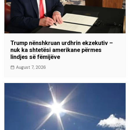
Trump nënshkruan urdhrin ekzekutiv –
nuk ka shtetësi amerikane përmes
lindjes së fëmijëve
August 7, 2026