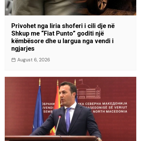
Privohet nga liria shoferi i cili dje në
Shkup me “Fiat Punto” goditi një
këmbësore dhe u largua nga vendi i
ngjarjes
August 6, 2026