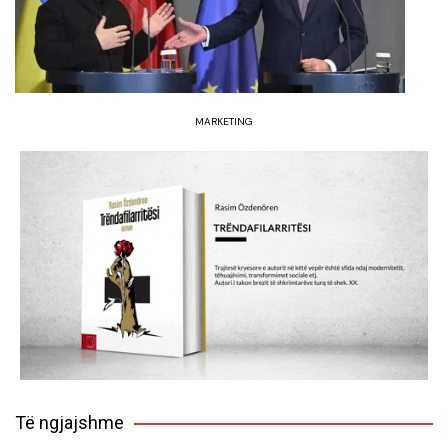
MARKETING
Të ngjajshme