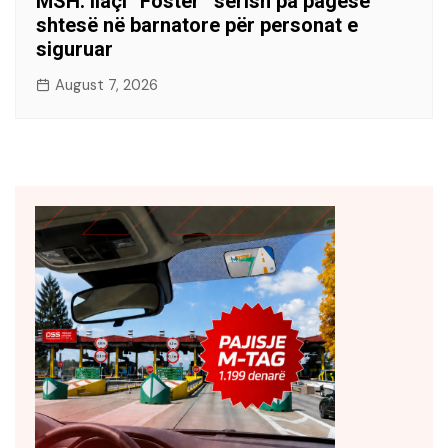
MSH: Ilaçi “Foster” sërish pa pagesë
shtesë në barnatore për personat e
siguruar
August 7, 2026