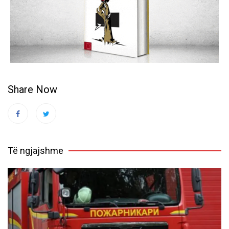
Share Now
Të ngjajshme