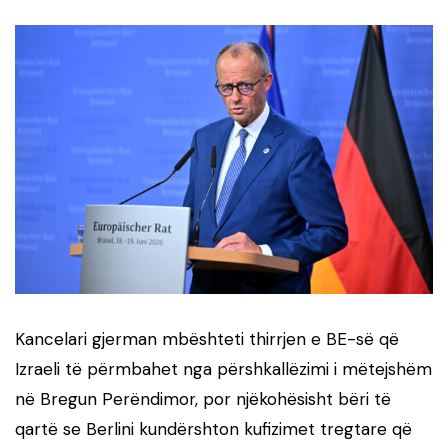
Kancelari gjerman mbështeti thirrjen e BE-së që
Izraeli të përmbahet nga përshkallëzimi i mëtejshëm
në Bregun Perëndimor, por njëkohësisht bëri të
qartë se Berlini kundërshton kufizimet tregtare që