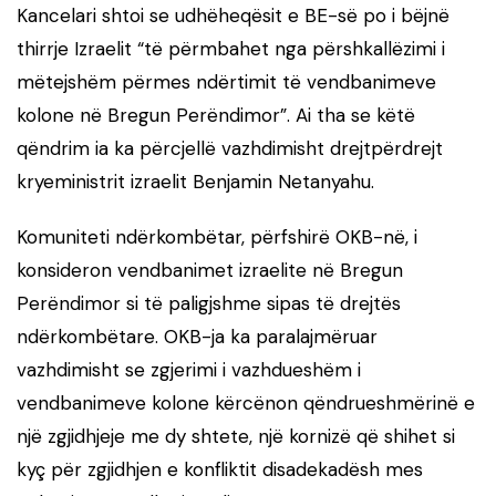
Kancelari shtoi se udhëheqësit e BE-së po i bëjnë
thirrje Izraelit “të përmbahet nga përshkallëzimi i
mëtejshëm përmes ndërtimit të vendbanimeve
kolone në Bregun Perëndimor”. Ai tha se këtë
qëndrim ia ka përcjellë vazhdimisht drejtpërdrejt
kryeministrit izraelit Benjamin Netanyahu.
Komuniteti ndërkombëtar, përfshirë OKB-në, i
konsideron vendbanimet izraelite në Bregun
Perëndimor si të paligjshme sipas të drejtës
ndërkombëtare. OKB-ja ka paralajmëruar
vazhdimisht se zgjerimi i vazhdueshëm i
vendbanimeve kolone kërcënon qëndrueshmërinë e
një zgjidhjeje me dy shtete, një kornizë që shihet si
kyç për zgjidhjen e konfliktit disadekadësh mes