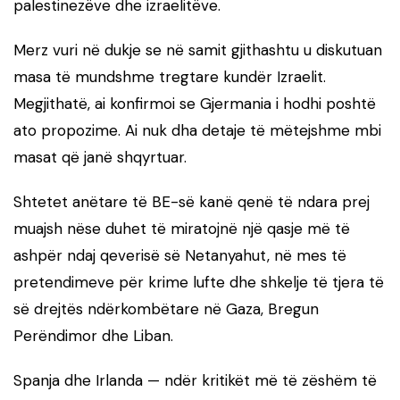
palestinezëve dhe izraelitëve.
Merz vuri në dukje se në samit gjithashtu u diskutuan
masa të mundshme tregtare kundër Izraelit.
Megjithatë, ai konfirmoi se Gjermania i hodhi poshtë
ato propozime. Ai nuk dha detaje të mëtejshme mbi
masat që janë shqyrtuar.
Shtetet anëtare të BE-së kanë qenë të ndara prej
muajsh nëse duhet të miratojnë një qasje më të
ashpër ndaj qeverisë së Netanyahut, në mes të
pretendimeve për krime lufte dhe shkelje të tjera të
së drejtës ndërkombëtare në Gaza, Bregun
Perëndimor dhe Liban.
Spanja dhe Irlanda — ndër kritikët më të zëshëm të