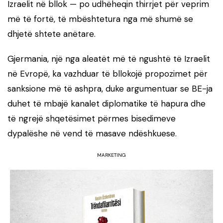
Izraelit në bllok — po udhëheqin thirrjet për veprim
më të fortë, të mbështetura nga më shumë se
dhjetë shtete anëtare.
Gjermania, një nga aleatët më të ngushtë të Izraelit
në Evropë, ka vazhduar të bllokojë propozimet për
sanksione më të ashpra, duke argumentuar se BE-ja
duhet të mbajë kanalet diplomatike të hapura dhe
të ngrejë shqetësimet përmes bisedimeve
dypalëshe në vend të masave ndëshkuese.
MARKETING