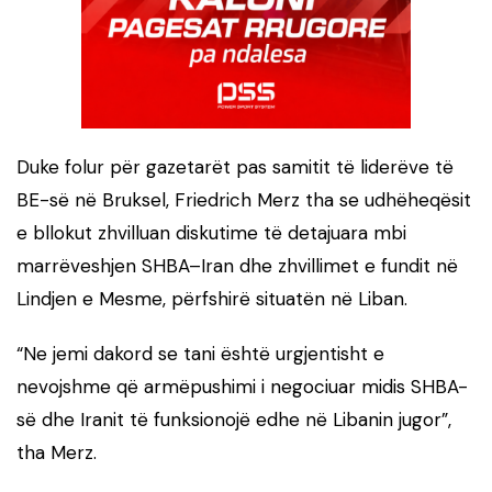
Duke folur për gazetarët pas samitit të liderëve të
BE-së në Bruksel, Friedrich Merz tha se udhëheqësit
e bllokut zhvilluan diskutime të detajuara mbi
marrëveshjen SHBA–Iran dhe zhvillimet e fundit në
Lindjen e Mesme, përfshirë situatën në Liban.
“Ne jemi dakord se tani është urgjentisht e
nevojshme që armëpushimi i negociuar midis SHBA-
së dhe Iranit të funksionojë edhe në Libanin jugor”,
tha Merz.