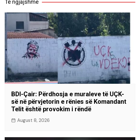
Të ngjajshme
BDI-Çair: Përdhosja e muraleve të UÇK-
së në përvjetorin e rënies së Komandant
Telit është provokim i rëndë
August 8, 2026