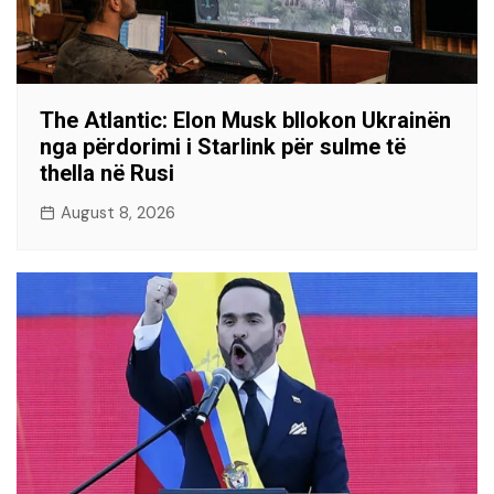
The Atlantic: Elon Musk bllokon Ukrainën
nga përdorimi i Starlink për sulme të
thella në Rusi
August 8, 2026