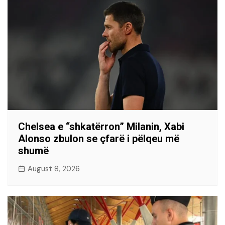
Chelsea e “shkatërron” Milanin, Xabi
Alonso zbulon se çfarë i pëlqeu më
shumë
August 8, 2026