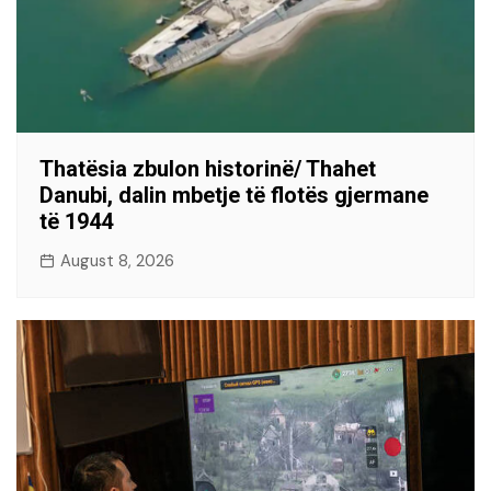
Thatësia zbulon historinë/ Thahet
Danubi, dalin mbetje të flotës gjermane
të 1944
August 8, 2026