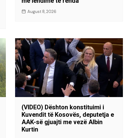
me lëndime të rënda
August 8, 2026
(VIDEO) Dështon konstituimi i
Kuvendit të Kosovës, deputetja e
AAK-së gjuajti me vezë Albin
Kurtin