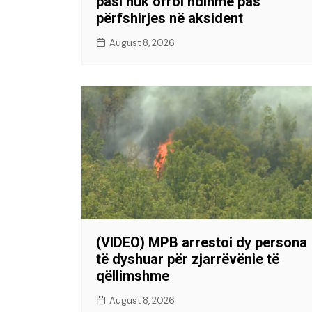
pasi nuk ofroi ndihmë pas
përfshirjes në aksident
August 8, 2026
(VIDEO) MPB arrestoi dy persona
të dyshuar për zjarrëvënie të
qëllimshme
August 8, 2026