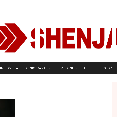
INTERVISTA
OPINION/ANALIZË
EMISIONE
KULTURË
SPORT
ARENA
BOTA NE FOKUS
EKONOMIKS
EMISION DEBATIV
FJALA