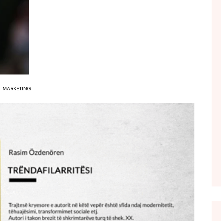
FOL POPULL
GJURMË
INTERVISTA EMISION
KONAKU
KU E KISHIM FJALEN
MARKETING
LIGJERATE FETARE
PARADITE ME NE
PIKËPAMJE
RECETA E DITES
RELAKS
RETRO JAVORE