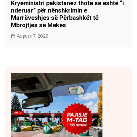
Kryeministri pakistanez thotë se është “i
nderuar” për nënshkrimin e
Marrëveshjes së Përbashkët të
Mbrojtjes së Mekës
August 7, 2026