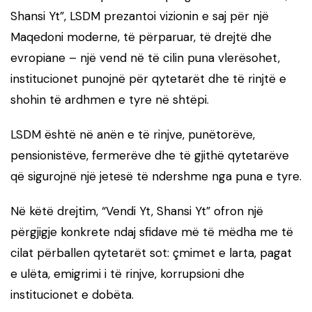
Shansi Yt”, LSDM prezantoi vizionin e saj për një
Maqedoni moderne, të përparuar, të drejtë dhe
evropiane – një vend në të cilin puna vlerësohet,
institucionet punojnë për qytetarët dhe të rinjtë e
shohin të ardhmen e tyre në shtëpi.
LSDM është në anën e të rinjve, punëtorëve,
pensionistëve, fermerëve dhe të gjithë qytetarëve
që sigurojnë një jetesë të ndershme nga puna e tyre.
Në këtë drejtim, “Vendi Yt, Shansi Yt” ofron një
përgjigje konkrete ndaj sfidave më të mëdha me të
cilat përballen qytetarët sot: çmimet e larta, pagat
e ulëta, emigrimi i të rinjve, korrupsioni dhe
institucionet e dobëta.