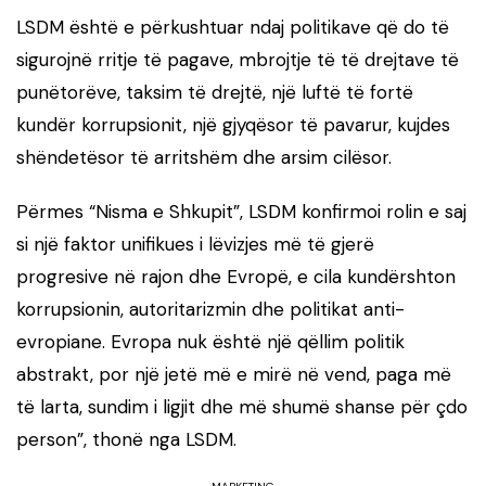
LSDM është e përkushtuar ndaj politikave që do të
sigurojnë rritje të pagave, mbrojtje të të drejtave të
punëtorëve, taksim të drejtë, një luftë të fortë
kundër korrupsionit, një gjyqësor të pavarur, kujdes
shëndetësor të arritshëm dhe arsim cilësor.
Përmes “Nisma e Shkupit”, LSDM konfirmoi rolin e saj
si një faktor unifikues i lëvizjes më të gjerë
progresive në rajon dhe Evropë, e cila kundërshton
korrupsionin, autoritarizmin dhe politikat anti-
evropiane. Evropa nuk është një qëllim politik
abstrakt, por një jetë më e mirë në vend, paga më
të larta, sundim i ligjit dhe më shumë shanse për çdo
person”, thonë nga LSDM.