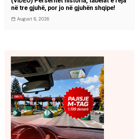
(VIDEO) Përsëritet historia, tabelat e reja
në tre gjuhë, por jo në gjuhën shqipe!
August 6, 2026