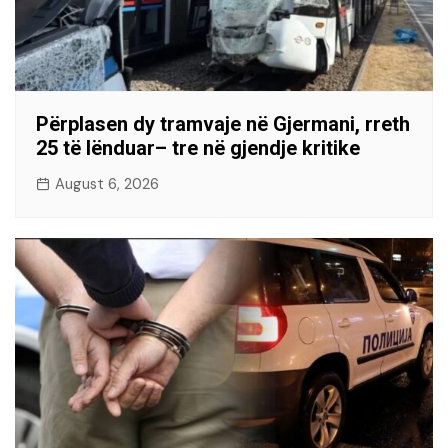
Përplasen dy tramvaje në Gjermani, rreth
25 të lënduar– tre në gjendje kritike
August 6, 2026