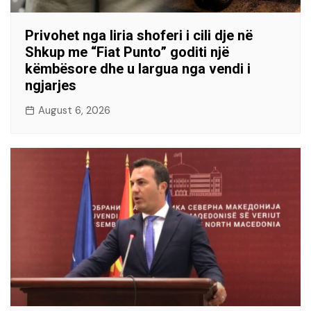
Privohet nga liria shoferi i cili dje në
Shkup me “Fiat Punto” goditi një
këmbësore dhe u largua nga vendi i
ngjarjes
August 6, 2026