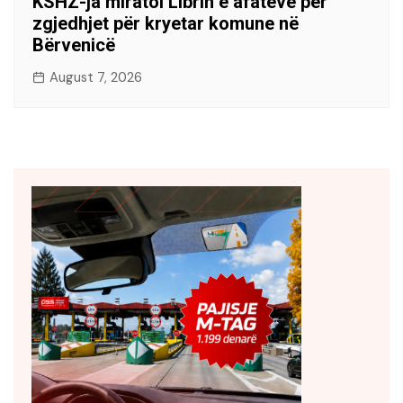
KSHZ-ja miratoi Librin e afateve për
zgjedhjet për kryetar komune në
Bërvenicë
August 7, 2026