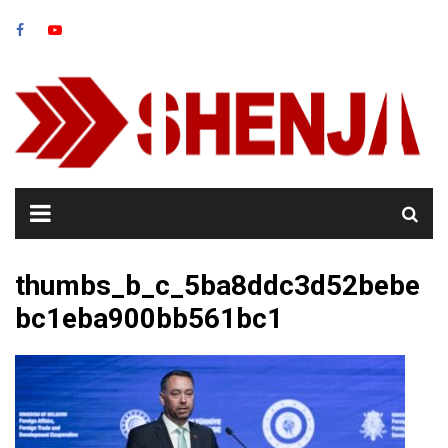
Skip
to
content
thumbs_b_c_5ba8ddc3d52bebe
bc1eba900bb561bc1