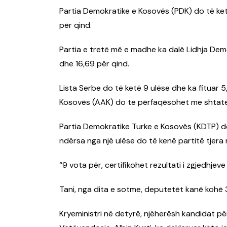
Partia Demokratike e Kosovës (PDK) do të ket
për qind.
Partia e tretë më e madhe ka dalë Lidhja Dem
dhe 16,69 për qind.
Lista Serbe do të ketë 9 ulëse dhe ka fituar
Kosovës (AAK) do të përfaqësohet me shtatë
Partia Demokratike Turke e Kosovës (KDTP) d
ndërsa nga një ulëse do të kenë partitë tjera 
“9 vota për, certifikohet rezultati i zgjedhjev
Tani, nga dita e sotme, deputetët kanë kohë 3
Kryeministri në detyrë, njëherësh kandidat pë