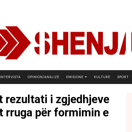
INTERVISTA
OPINION/ANALIZË
EMISIONE
KULTURË
SPORT
ARENA
 rezultati i zgjedhjeve
BOTA NE FOKUS
et rruga për formimin e
EKONOMIKS
EMISION DEBATIV
FJALA