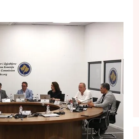
FOL POPULL
GJURMË
INTERVISTA EMISION
KONAKU
KU E KISHIM FJALEN
LIGJERATE FETARE
PARADITE ME NE
PIKËPAMJE
RECETA E DITES
RELAKS
RETRO JAVORE