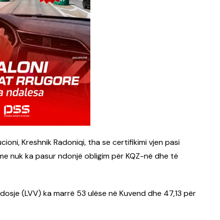
cioni, Kreshnik Radoniqi, tha se certifikimi vjen pasi
me nuk ka pasur ndonjë obligim për KQZ-në dhe të
endosje (LVV) ka marrë 53 ulëse në Kuvend dhe 47,13 për