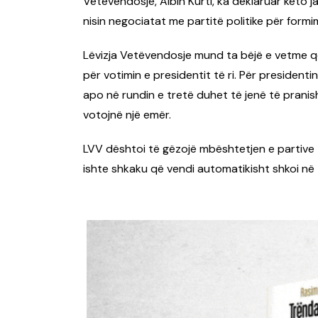
Vetëvendosje, Albin Kurti, ka deklaruar këto j
nisin negociatat me partitë politike për formi
Lëvizja Vetëvendosje mund ta bëjë e vetme qev
për votimin e presidentit të ri. Për president
apo në rundin e tretë duhet të jenë të pranis
votojnë një emër.
LVV dështoi të gëzojë mbështetjen e partive tje
ishte shkaku që vendi automatikisht shkoi në z