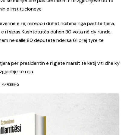
avë se menjëherë pas certifikimit të zgjedhjeve do të
min e institucioneve.
erinë e re, mirëpo i duhet ndihma nga partitë tjera,
in e ri sipas Kushtetutës duhen 80 vota në dy runde,
hëm në sallë 80 deputetë ndërsa 61 prej tyre të
ra për presidentin e ri gjatë marsit të këtij viti dhe ky
gjedhje të reja.
MARKETING