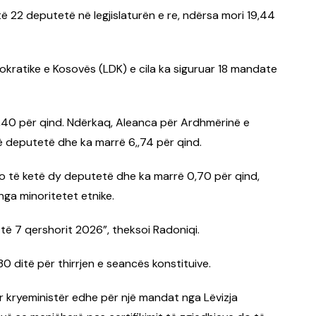
ë 22 deputetë në legjislaturën e re, ndërsa mori 19,44
okratike e Kosovës (LDK) e cila ka siguruar 18 mandate
 5,40 për qind. Ndërkaq, Aleanca për Ardhmërinë e
 deputetë dhe ka marrë 6,,74 për qind.
o të ketë dy deputetë dhe ka marrë 0,70 për qind,
nga minoritetet etnike.
e të 7 qershorit 2026”, theksoi Radoniqi.
0 ditë për thirrjen e seancës konstituive.
r kryeministër edhe për një mandat nga Lëvizja