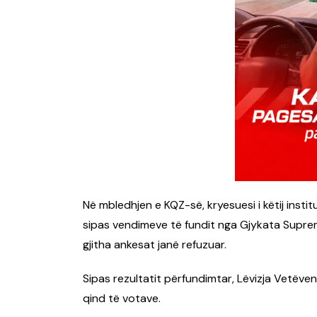
Në mbledhjen e KQZ-së, kryesuesi i këtij institu
sipas vendimeve të fundit nga Gjykata Supre
gjitha ankesat janë refuzuar.
Sipas rezultatit përfundimtar, Lëvizja Vetëv
qind të votave.