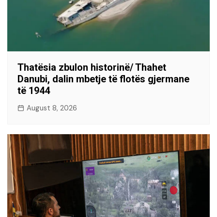
Thatësia zbulon historinë/ Thahet
Danubi, dalin mbetje të flotës gjermane
të 1944
August 8, 2026