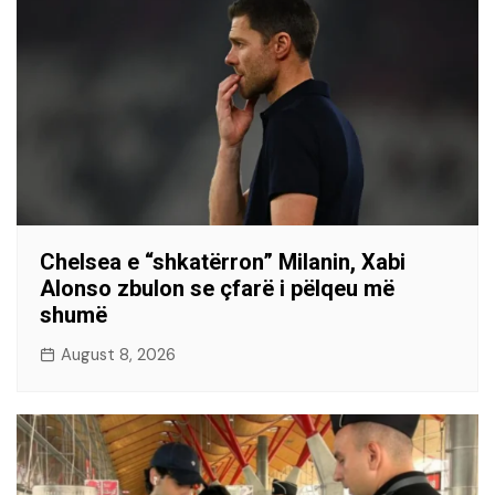
Chelsea e “shkatërron” Milanin, Xabi
Alonso zbulon se çfarë i pëlqeu më
shumë
August 8, 2026