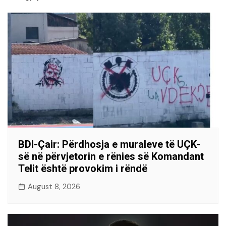
BDI-Çair: Përdhosja e muraleve të UÇK-
së në përvjetorin e rënies së Komandant
Telit është provokim i rëndë
August 8, 2026