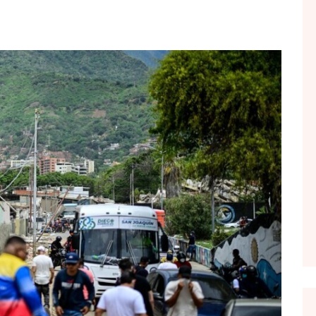
FOL POPULL
GJURMË
INTERVISTA EMISION
KONAKU
KU E KISHIM FJALEN
LIGJERATE FETARE
PARADITE ME NE
PIKËPAMJE
RECETA E DITES
RELAKS
RETRO JAVORE