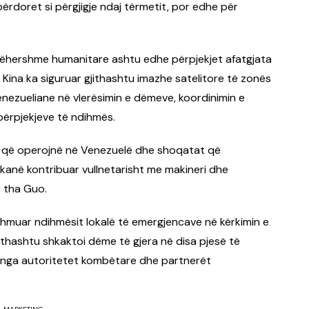
ërdoret si përgjigje ndaj tërmetit, por edhe për
jëhershme humanitare ashtu edhe përpjekjet afatgjata
 Kina ka siguruar gjithashtu imazhe satelitore të zonës
enezueliane në vlerësimin e dëmeve, koordinimin e
përpjekjeve të ndihmës.
e që operojnë në Venezuelë dhe shoqatat që
kanë kontribuar vullnetarisht me makineri dhe
, tha Guo.
ihmuar ndihmësit lokalë të emergjencave në kërkimin e
ithashtu shkaktoi dëme të gjera në disa pjesë të
s nga autoritetet kombëtare dhe partnerët