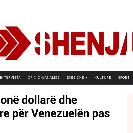
INTERVISTA
OPINION/ANALIZË
EMISIONE
KULTURË
SPORT
ARENA
ionë dollarë dhe
BOTA NE FOKUS
ore për Venezuelën pas
EKONOMIKS
EMISION DEBATIV
FJALA