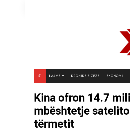
Skip
to
content
LAJME
KRONIKË E ZEZË
EKONOMI
MAQEDONI E VERIUT
Kina ofron 14.7 mil
KOSOVË
mbështetje satelit
SHQIPËRI
RAJON
tërmetit
BOTË