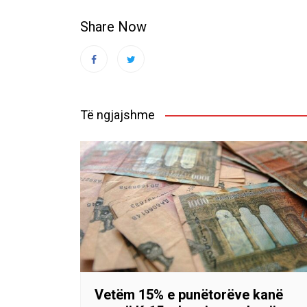
Share Now
Të ngjajshme
Vetëm 15% e punëtorëve kanë