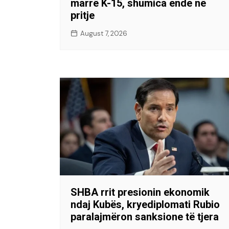
marrë K-15, shumica ende në
pritje
August 7, 2026
SHBA rrit presionin ekonomik
ndaj Kubës, kryediplomati Rubio
paralajmëron sanksione të tjera