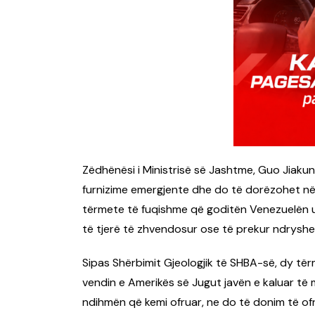
Zëdhënësi i Ministrisë së Jashtme, Guo Jiakun
furnizime emergjente dhe do të dorëzohet në V
tërmete të fuqishme që goditën Venezuelën u r
të tjerë të zhvendosur ose të prekur ndryshe
Sipas Shërbimit Gjeologjik të SHBA-së, dy të
vendin e Amerikës së Jugut javën e kaluar të m
ndihmën që kemi ofruar, ne do të donim të o