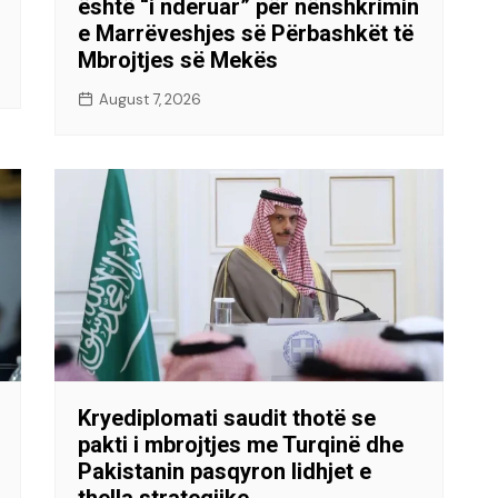
është “i nderuar” për nënshkrimin
e Marrëveshjes së Përbashkët të
Mbrojtjes së Mekës
August 7, 2026
Kryediplomati saudit thotë se
pakti i mbrojtjes me Turqinë dhe
Pakistanin pasqyron lidhjet e
thella strategjike