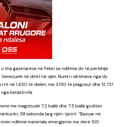
 u tha gazetarëve në Pekin se ndihma do të përfshijë
enezuelë në ditët në vijim. Numri i viktimave nga dy
rit në 1.450 të dielën, me 3.150 të plagosur dhe 12.721
 nga katastrofa.
rmete me magnitudë 7.2 ballë dhe 7.5 ballë goditën
ërkurën, 39 sekonda larg njëri-tjetrit. “Bazuar në
fronim ndihmë materiale emergjente me vlerë 100