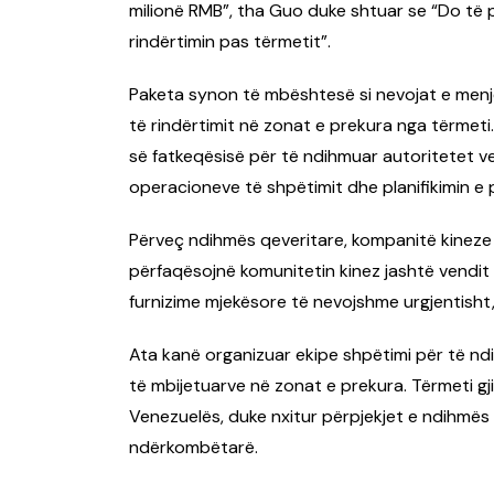
milionë RMB”, tha Guo duke shtuar se “Do të p
rindërtimin pas tërmetit”.
Paketa synon të mbështesë si nevojat e men
të rindërtimit në zonat e prekura nga tërmeti.
së fatkeqësisë për të ndihmuar autoritetet v
operacioneve të shpëtimit dhe planifikimin e 
Përveç ndihmës qeveritare, kompanitë kinez
përfaqësojnë komunitetin kinez jashtë vendit 
furnizime mjekësore të nevojshme urgjentisht
Ata kanë organizuar ekipe shpëtimi për të nd
të mbijetuarve në zonat e prekura. Tërmeti gj
Venezuelës, duke nxitur përpjekjet e ndihmë
ndërkombëtarë.