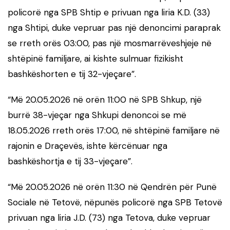
policorë nga SPB Shtip e privuan nga liria K.D. (33)
nga Shtipi, duke vepruar pas një denoncimi paraprak
se rreth orës 03:00, pas një mosmarrëveshjeje në
shtëpinë familjare, ai kishte sulmuar fizikisht
bashkëshorten e tij 32-vjeçare”.
“Më 20.05.2026 në orën 11:00 në SPB Shkup, një
burrë 38-vjeçar nga Shkupi denoncoi se më
18.05.2026 rreth orës 17:00, në shtëpinë familjare në
rajonin e Draçevës, ishte kërcënuar nga
bashkëshortja e tij 33-vjeçare”.
“Më 20.05.2026 në orën 11:30 në Qendrën për Punë
Sociale në Tetovë, nëpunës policorë nga SPB Tetovë
privuan nga liria J.D. (73) nga Tetova, duke vepruar