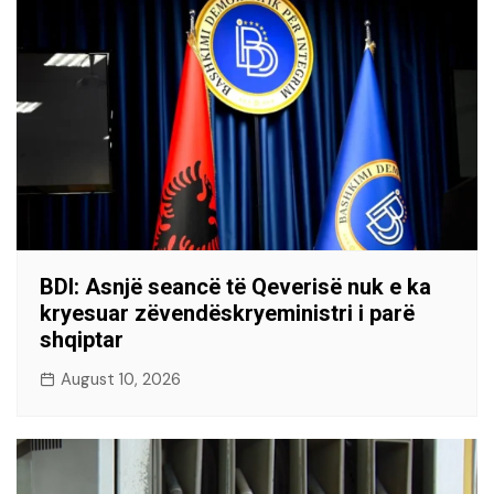
BDI: Asnjë seancë të Qeverisë nuk e ka
kryesuar zëvendëskryeministri i parë
shqiptar
August 10, 2026