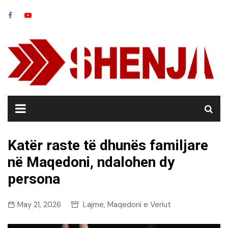
Skip
to
content
Katër raste të dhunës familjare
në Maqedoni, ndalohen dy
persona
May 21, 2026
Lajme
Maqedoni e Veriut
,