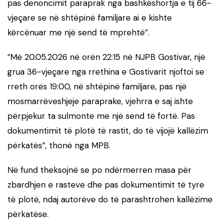
pas denoncimit paraprak nga bashkëshortja e tij 66-
vjeçare se në shtëpinë familjare ai e kishte
kërcënuar me një send të mprehtë”.
“Më 20.05.2026 në orën 22:15 në NJPB Gostivar, një
grua 36-vjeçare nga rrethina e Gostivarit njoftoi se
rreth orës 19:00, në shtëpinë familjare, pas një
mosmarrëveshjeje paraprake, vjehrra e saj ishte
përpjekur ta sulmonte me një send të fortë. Pas
dokumentimit të plotë të rastit, do të vijojë kallëzim
përkatës”, thonë nga MPB.
Në fund theksojnë se po ndërmerren masa për
zbardhjen e rasteve dhe pas dokumentimit të tyre
të plotë, ndaj autorëve do të parashtrohen kallëzime
përkatëse.