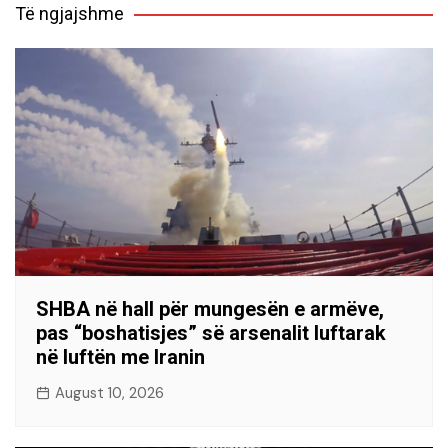
Të ngjajshme
SHBA në hall për mungesën e armëve,
pas “boshatisjes” së arsenalit luftarak
në luftën me Iranin
August 10, 2026