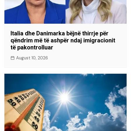
Italia dhe Danimarka bëjnë thirrje për
qëndrim më të ashpër ndaj imigracionit
të pakontrolluar
August 10, 2026